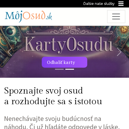
Ďalšie naše služby
Predchádzajúca snímka
Nasl
Odhaliť karty
Spoznajte svoj osud
a rozhodujte sa s istotou
Nenechávajte svoju budúcnosť na
náhodu. Či už hľadáte odpovede v láske,