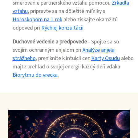
smerovanie partnerského vzťahu pomocou
Zrkadla
vzťahu
, pripravte sa na dôležité míľniky s
Horoskopom na 1 rok
alebo získajte okamžitú
odpoveď pri
Rýchlej konzultácii
.
Duchovné vedenie a predpovede
- Spojte sa so
svojím ochranným anjelom pri
Analýze anjela
strážneho
, preniknite k intuícii cez
Karty Osudu
alebo
majte prehľad o svojej energii každý deň vďaka
Biorytmu do vrecka
.