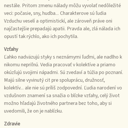
nestále. Pritom zmenu nálady môžu vyvolať nedôležité
veci: počasie, sny, hudba... Charakterove sú ľudia
Vzduchu veselí a optimistickí, ale zároveň práve oni
najčastejšie prepadajú apatii. Pravda ale, zlá nálada ich
opustí tak rýchlo, ako ich pochytila.
Vzťahy
Ľahko nadväzujú styky s neznámymi ľuďmi, ale nadlho k
nikomu nepriľnú. Vedia pracovať v kolektíve a priamo
okúzľujú svojimi nápadmi. Sú zvedaví a túžia po poznaní.
Majú silne vyvinutý cit pre spoluprácu, družnosť,
kolektív... ale nie sú príliš zodpovední. Ľudia narodení vo
vzdušnom znamení sa snažia o blízke vzťahy, celý život
možno hľadajú životného partnera bez toho, aby si
uvedomili, že on je nablízku.
Zdravie