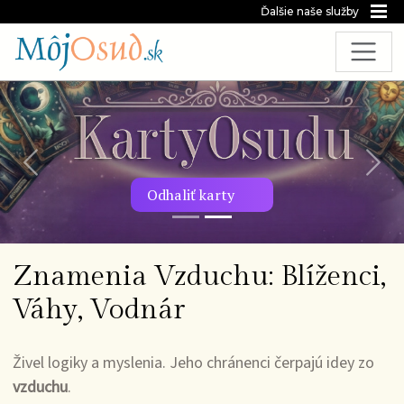
Ďalšie naše služby
Predchádzajúca snímka
Nasl
Odhaliť karty
Znamenia Vzduchu: Blíženci,
Váhy, Vodnár
Živel logiky a myslenia. Jeho chránenci čerpajú idey zo
vzduchu
.