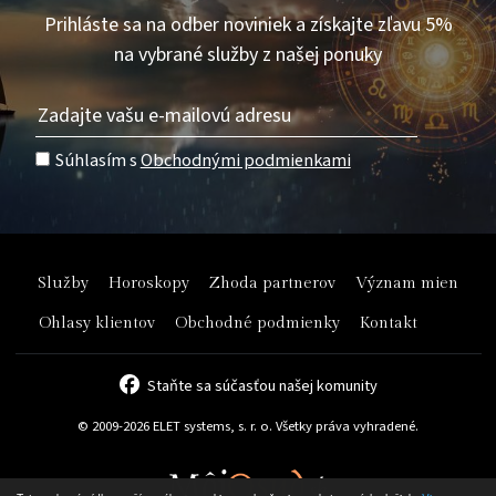
Prihláste sa na odber noviniek a získajte zľavu 5%
na vybrané služby z našej ponuky
Súhlasím s
Obchodnými podmienkami
Služby
Horoskopy
Zhoda partnerov
Význam mien
Ohlasy klientov
Obchodné podmienky
Kontakt
Staňte sa súčasťou našej komunity
© 2009-2026 ELET systems, s. r. o. Všetky práva vyhradené.