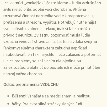
Ich kvitnúci „vonkajšok“ často klame – ľudia vzdušného
živlu nie sú príliš odolní voči chorobám. Aktívna
rozumová činnosť nezriedka vedie k prepracovaniu,
preťaženiu a stresom, vypätiu. Potrebujú nutne nájsť
svoj spôsob uvoľnenia, relaxu, inak si ľahko môžu
privodiť neurózu. Zvláštnu pozornosť musia ľudia
vzduchu venovať stravovaniu, často sa vďaka svojmu
ľahkomyseľnému charakteru zabudnú napríklad
naobedovať, len tak narýchlo niečo zakusnú a potom sú
u nich problémy so zažívaním nie ojedinelou
záležitosťou. Zaľahnúť do postele ich môže prinútiť len
naozaj vážna choroba.
Odkaz pre znamenia VZDUCHU
Blíženci:
Vznášate sa medzi snami a realitou.
Váhy:
Prejavte silné stránky slabých ľudí.