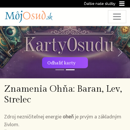
Ďalšie naše služby
Predchádzajúca snímka
Nasl
Odhaliť karty
Znamenia Ohňa: Baran, Lev,
Strelec
Zdroj nezničiteľnej energie
oheň
je prvým a základným
živlom.