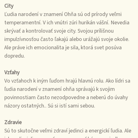
City
Ľudia narodení v znamení Ohňa sú od prírody veľmi
temperamentní. V ich vnútri zúri hurikán vášní. Nevedia
skrývať a kontrolovať svoje city. Svojou prílišnou
impulzívnosťou často ľakajú alebo urážajú svoje okolie.
Ale práve ich emocionalita je sila, ktorá svet posúva
dopredu.
Vzťahy
Vo vzťahoch k iným ľuďom hrajú hlavnú rolu. Ako lídri sa
ľudia narodení v znamení ohňa správajú k svojim
povinnostiam často nezodpovedne a neberú do úvahy
názory ostatných.. Sú si istí sami sebou.
Zdravie
Sú to skutočne veľmi zdraví jedinci a energickí ľudia. Ale