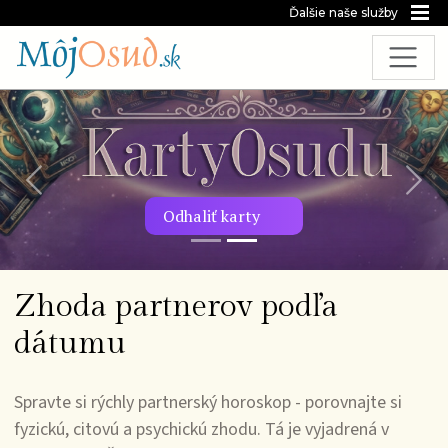
Ďalšie naše služby
Predchádzajúca snímka
Nasl
Odhaliť karty
Zhoda partnerov podľa
dátumu
Spravte si rýchly partnerský horoskop - porovnajte si
fyzickú, citovú a psychickú zhodu. Tá je vyjadrená v