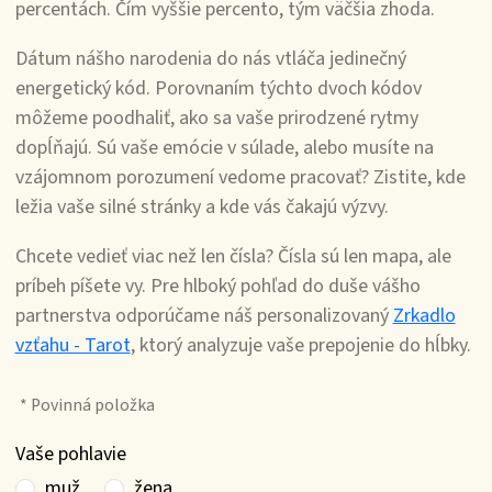
percentách. Čím vyššie percento, tým väčšia zhoda.
Dátum nášho narodenia do nás vtláča jedinečný
energetický kód. Porovnaním týchto dvoch kódov
môžeme poodhaliť, ako sa vaše prirodzené rytmy
dopĺňajú. Sú vaše emócie v súlade, alebo musíte na
vzájomnom porozumení vedome pracovať? Zistite, kde
ležia vaše silné stránky a kde vás čakajú výzvy.
Chcete vedieť viac než len čísla? Čísla sú len mapa, ale
príbeh píšete vy. Pre hlboký pohľad do duše vášho
partnerstva odporúčame náš personalizovaný
Zrkadlo
vzťahu - Tarot
, ktorý analyzuje vaše prepojenie do hĺbky.
*
Povinná položka
Vaše pohlavie
muž
žena