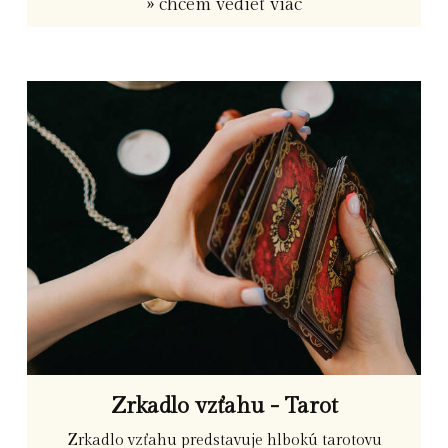
» chcem vedieť viac
Zrkadlo vzťahu - Tarot
Zrkadlo vzťahu predstavuje hlbokú tarotovu