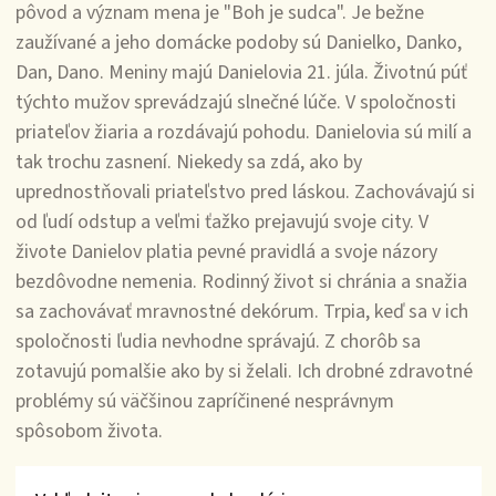
pôvod a význam mena je "Boh je sudca". Je bežne
zaužívané a jeho domácke podoby sú Danielko, Danko,
Dan, Dano. Meniny majú Danielovia 21. júla. Životnú púť
týchto mužov sprevádzajú slnečné lúče. V spoločnosti
priateľov žiaria a rozdávajú pohodu. Danielovia sú milí a
tak trochu zasnení. Niekedy sa zdá, ako by
uprednostňovali priateľstvo pred láskou. Zachovávajú si
od ľudí odstup a veľmi ťažko prejavujú svoje city. V
živote Danielov platia pevné pravidlá a svoje názory
bezdôvodne nemenia. Rodinný život si chránia a snažia
sa zachovávať mravnostné dekórum. Trpia, keď sa v ich
spoločnosti ľudia nevhodne správajú. Z chorôb sa
zotavujú pomalšie ako by si želali. Ich drobné zdravotné
problémy sú väčšinou zapríčinené nesprávnym
spôsobom života.