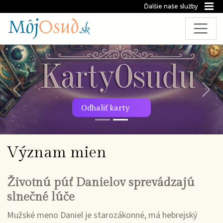
Ďalšie naše služby
Predchádzajúca snímka
Nasl
Odhaliť karty
Význam mien
Životnú púť Danielov sprevádzajú
slnečné lúče
Mužské meno Daniel je starozákonné, má hebrejský