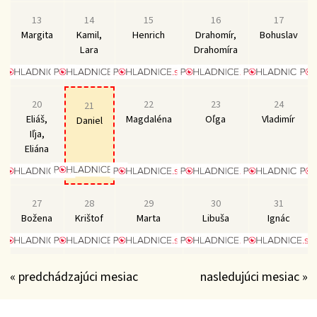
13
14
15
16
17
Margita
Kamil,
Henrich
Drahomír,
Bohuslav
Lara
Drahomíra
20
22
23
24
21
Eliáš,
Magdaléna
Oľga
Vladimír
Daniel
Iľja,
Eliána
27
28
29
30
31
Božena
Krištof
Marta
Libuša
Ignác
« predchádzajúci mesiac
nasledujúci mesiac »