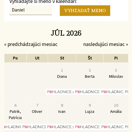
Vyhľadajte si meno v kalendári:
JÚL 2026
« predchádzajúci mesiac
nasledujúci mesiac »
Po
Ut
St
Št
Pi
1
2
3
Diana
Berta
Miloslav
6
7
8
9
10
Patrik,
Oliver
Ivan
Lujza
Amália
Patrícia