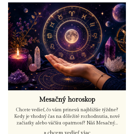
Mesačný horoskop
Chcete vedieť, čo vám prinesú najbližšie týždne?
Kedy je vhodný čas na dôležité rozhodnutia, nové
začiatky alebo väčšiu opatrnosť? Náš Mesačný...
» chcem vedieť viac