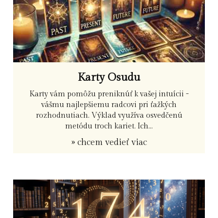
Karty Osudu
Karty vám pomôžu preniknúť k vašej intuícii -
vášmu najlepšiemu radcovi pri ťažkých
rozhodnutiach. Výklad využíva osvedčenú
metódu troch kariet. Ich...
» chcem vedieť viac