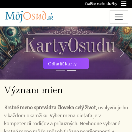
Ďalšie naše služby
Predchádzajúca snímka
Nasl
Odhaliť karty
Význam mien
Krstné meno sprevádza človeka celý život
, ovplyvňuje ho
v každom okamžiku. Výber mena dieťaťa je v
kompetencii rodičov a príbuzných. Nevhodne vybrané
krstné meno môže spôsobiť rôzne nepríjemnosti v