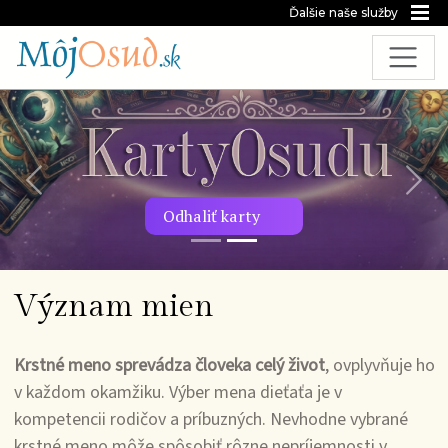
Ďalšie naše služby
Predchádzajúca snímka
Nasl
Odhaliť karty
Význam mien
Krstné meno sprevádza človeka celý život
, ovplyvňuje ho
v každom okamžiku. Výber mena dieťaťa je v
kompetencii rodičov a príbuzných. Nevhodne vybrané
krstné meno môže spôsobiť rôzne nepríjemnosti v