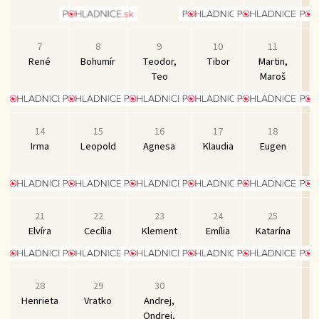
7
8
9
10
11
René
Bohumír
Teodor,
Tibor
Martin,
S
Teo
Maroš
14
15
16
17
18
Irma
Leopold
Agnesa
Klaudia
Eugen
21
22
23
24
25
Elvíra
Cecília
Klement
Emília
Katarína
28
29
30
Henrieta
Vratko
Andrej,
Ondrej,