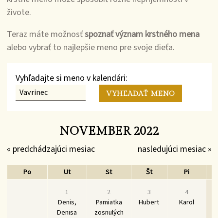
živote.
Teraz máte možnosť
spoznať význam krstného mena
alebo vybrať to najlepšie meno pre svoje dieťa.
Vyhľadajte si meno v kalendári:
NOVEMBER 2022
« predchádzajúci mesiac
nasledujúci mesiac »
Po
Ut
St
Št
Pi
1
2
3
4
Denis,
Pamiatka
Hubert
Karol
Denisa
zosnulých