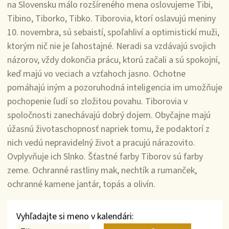
na Slovensku málo rozšíreného mena oslovujeme Tibi,
Tibino, Tiborko, Tibko. Tiborovia, ktorí oslavujú meniny
10. novembra, sú sebaistí, spoľahliví a optimistickí muži,
ktorým nič nie je ľahostajné. Neradi sa vzdávajú svojich
názorov, vždy dokončia prácu, ktorú začali a sú spokojní,
keď majú vo veciach a vzťahoch jasno. Ochotne
pomáhajú iným a pozoruhodná inteligencia im umožňuje
pochopenie ľudí so zložitou povahu. Tiborovia v
spoločnosti zanechávajú dobrý dojem. Obyčajne majú
úžasnú životaschopnosť napriek tomu, že podaktorí z
nich vedú nepravidelný život a pracujú nárazovito.
Ovplyvňuje ich Slnko. Šťastné farby Tiborov sú farby
zeme. Ochranné rastliny mak, nechtík a rumanček,
ochranné kamene jantár, topás a olivín.
Vyhľadajte si meno v kalendári: