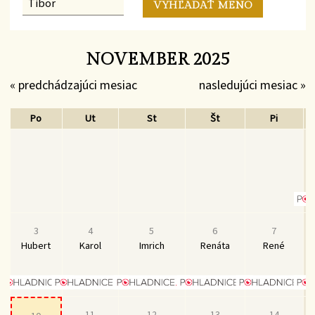
NOVEMBER 2025
« predchádzajúci mesiac
nasledujúci mesiac »
Po
Ut
St
Št
Pi
3
4
5
6
7
Hubert
Karol
Imrich
Renáta
René
11
12
13
14