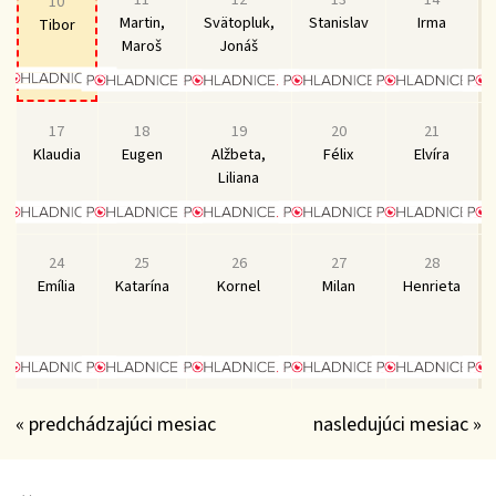
10
Martin,
Svätopluk,
Stanislav
Irma
Tibor
Maroš
Jonáš
17
18
19
20
21
Klaudia
Eugen
Alžbeta,
Félix
Elvíra
Liliana
24
25
26
27
28
Emília
Katarína
Kornel
Milan
Henrieta
« predchádzajúci mesiac
nasledujúci mesiac »