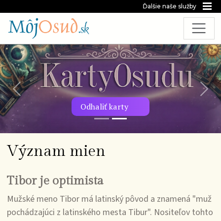
Ďalšie naše služby
Predchádzajúca snímka
Nasl
Odhaliť karty
Význam mien
Tibor je optimista
Mužské meno Tibor má latinský pôvod a znamená "muž
pochádzajúci z latinského mesta Tibur". Nositeľov tohto