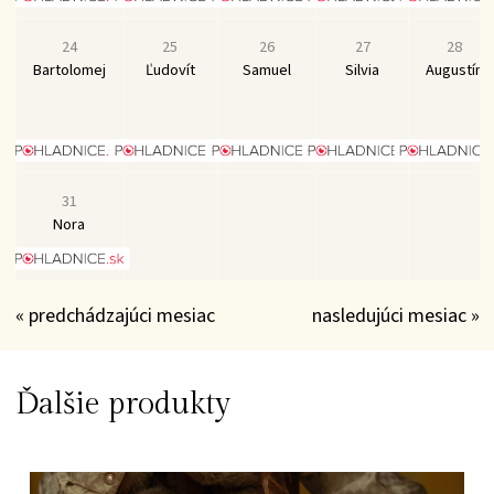
24
25
26
27
28
Bartolomej
Ľudovít
Samuel
Silvia
Augustín
31
Nora
« predchádzajúci mesiac
nasledujúci mesiac »
Ďalšie produkty