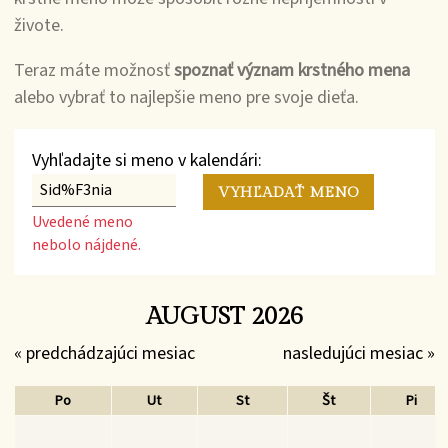
živote.
Teraz máte možnosť
spoznať význam krstného mena
alebo vybrať to najlepšie meno pre svoje dieťa.
Vyhľadajte si meno v kalendári:
Uvedené meno
nebolo nájdené.
AUGUST 2026
« predchádzajúci mesiac
nasledujúci mesiac »
Po
Ut
St
Št
Pi