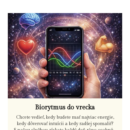
Biorytmus do vrecka
Chcete vedieť, kedy budete mať najviac energie,
kedy dôverovať intuícii a kedy radšej spomaliť?
S našou službou získate každý deň ráno osobnú...