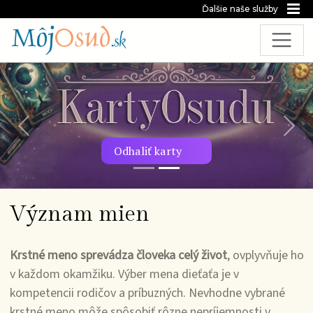
Ďalšie naše služby
Predchádzajúca snímka
Nasl
Odhaliť karty
Význam mien
Krstné meno sprevádza človeka celý život
, ovplyvňuje ho
v každom okamžiku. Výber mena dieťaťa je v
kompetencii rodičov a príbuzných. Nevhodne vybrané
krstné meno môže spôsobiť rôzne nepríjemnosti v