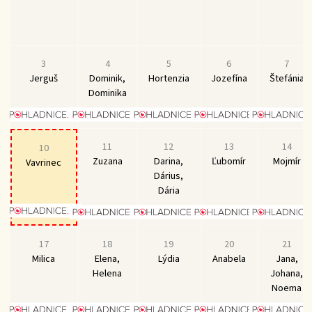
3
4
5
6
7
Jerguš
Dominik,
Hortenzia
Jozefína
Štefánia
Dominika
11
12
13
14
10
Zuzana
Darina,
Ľubomír
Mojmír
Vavrinec
Dárius,
Dária
17
18
19
20
21
Milica
Elena,
Lýdia
Anabela
Jana,
Helena
Johana,
Noema