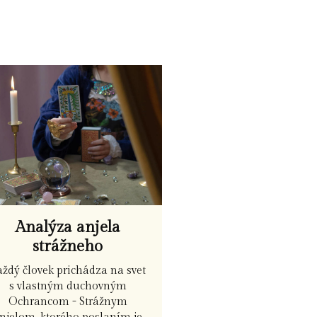
Analýza anjela
strážneho
aždý človek prichádza na svet
s vlastným duchovným
Ochrancom - Strážnym