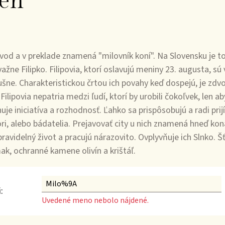
en
od a v preklade znamená "milovník koní". Na Slovensku je t
ažne Filipko. Filipovia, ktorí oslavujú meniny 23. augusta, s
šne. Charakteristickou črtou ich povahy keď dospejú, je zdvor
Filipovia nepatria medzi ľudí, ktorí by urobili čokoľvek, len a
uje iniciatíva a rozhodnosť. Ľahko sa prispôsobujú a radi pri
ori, alebo bádatelia. Prejavovať city u nich znamená hneď kon
avidelný život a pracujú nárazovito. Ovplyvňuje ich Slnko. Šť
ak, ochranné kamene olivín a krištáľ.
:
Uvedené meno nebolo nájdené.