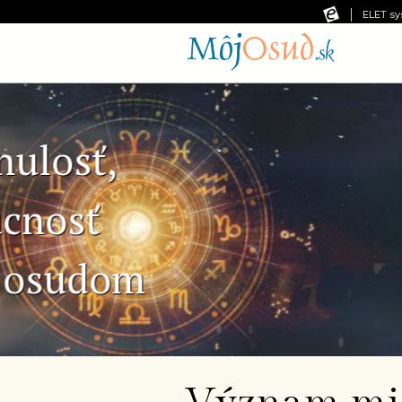
ELET sy
Predchádzajúca snímka
Č
Ne
pr
od