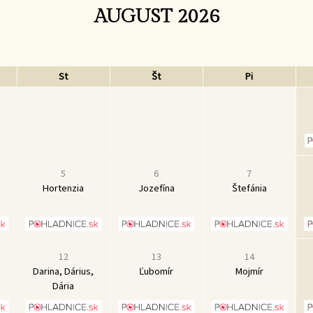
AUGUST 2026
St
Št
Pi
5
6
7
Hortenzia
Jozefína
Štefánia
12
13
14
Darina, Dárius,
Ľubomír
Mojmír
Dária