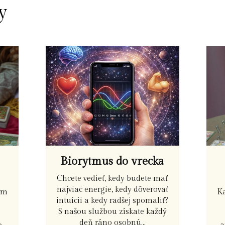
y
Biorytmus do vrecka
Chcete vedieť, kedy budete mať
najviac energie, kedy dôverovať
ým
K
intuícii a kedy radšej spomaliť?
S našou službou získate každý
a
deň ráno osobnú...