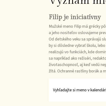
Význam mi
Filip je iniciatívny
Mužské meno Filip má grécky pôv
a jeho nositeľov oslovujeme prev
Od detského veku sa správajú slu
by si dôsledne vybrať školu, lebo 
realizujú vo funkciách, kde domin
sa napríklad ako režiséri, redakt
životaschopnosť, aj keď vedú nepr
žltá. Ochranné rastliny borák a m
Vyhľadajte si meno v kalendári