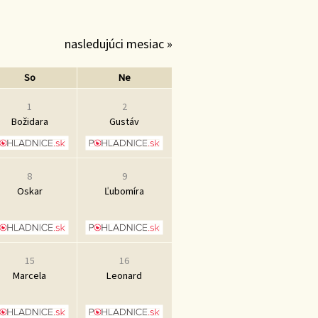
nasledujúci mesiac »
So
Ne
1
2
Božidara
Gustáv
8
9
Oskar
Ľubomíra
15
16
Marcela
Leonard