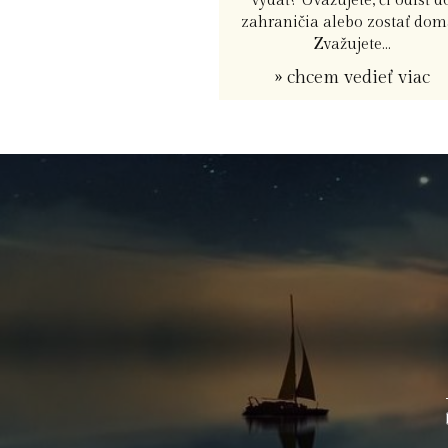
vydať? Uvažujete, či odísť d
zahraničia alebo zostať dom
Zvažujete...
» chcem vedieť viac