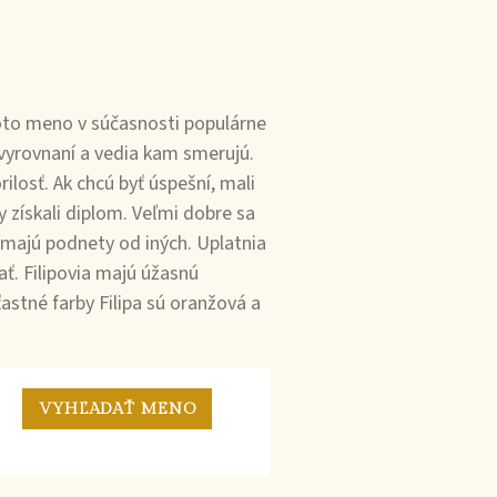
oto meno v súčasnosti populárne
ú vyrovnaní a vedia kam smerujú.
ilosť. Ak chcú byť úspešní, mali
by získali diplom. Veľmi dobre sa
jímajú podnety od iných. Uplatnia
ať. Filipovia majú úžasnú
astné farby Filipa sú oranžová a