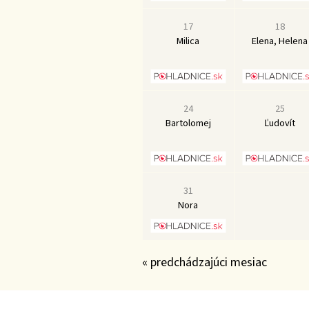
17
18
Milica
Elena, Helena
24
25
Bartolomej
Ľudovít
31
Nora
« predchádzajúci mesiac