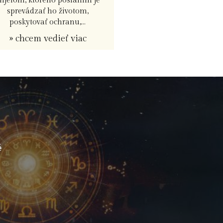
njelom, ktorého poslaním je
sprevádzať ho životom,
poskytovať ochranu,...
» chcem vedieť viac
é