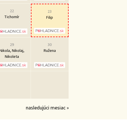
22
23
Tichomír
Filip
29
30
Nikola, Nikolaj,
Ružena
Nikoleta
nasledujúci mesiac »