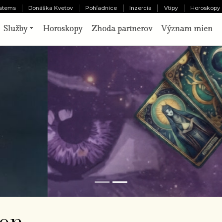
stems
Donáška Kvetov
Pohľadnice
Inzercia
Vtipy
Horoskopy
Služby
Horoskopy
Zhoda partnerov
Význam mien
o vám pripravil osud?
Odhaliť 
chajte tri karty prehovoriť o vašej minulosti,
ítomnosti a budúcnosti. Výklad pripravený
borníkom.