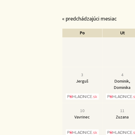
« predchádzajúci mesiac
Po
Ut
3
4
Jerguš
Dominik,
Dominika
10
11
Vavrinec
Zuzana