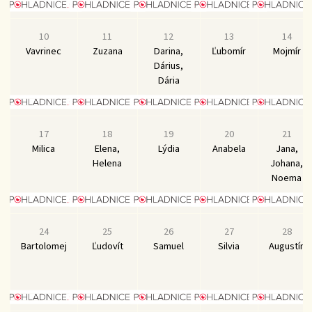
10
11
12
13
14
Vavrinec
Zuzana
Darina,
Ľubomír
Mojmír
Dárius,
Dária
17
18
19
20
21
Milica
Elena,
Lýdia
Anabela
Jana,
Helena
Johana,
Noema
24
25
26
27
28
Bartolomej
Ľudovít
Samuel
Silvia
Augustín