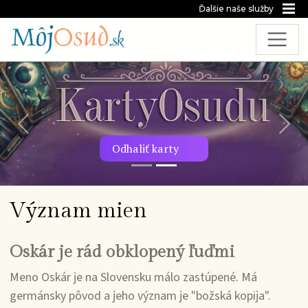
Ďalšie naše služby
Predchádzajúca snímka
Nasl
Odhaliť karty
Význam mien
Oskár je rád obklopený ľuďmi
Meno Oskár je na Slovensku málo zastúpené. Má
germánsky pôvod a jeho význam je "božská kopija".