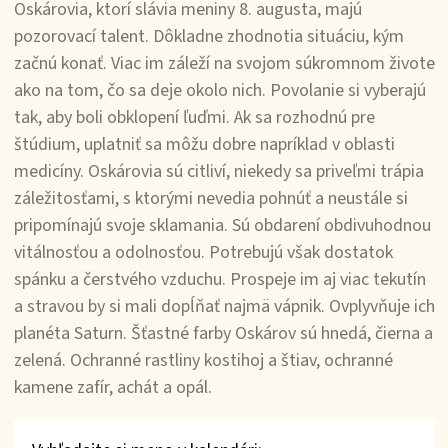
Oskárovia, ktorí slávia meniny 8. augusta, majú
pozorovací talent. Dôkladne zhodnotia situáciu, kým
začnú konať. Viac im záleží na svojom súkromnom živote
ako na tom, čo sa deje okolo nich. Povolanie si vyberajú
tak, aby boli obklopení ľuďmi. Ak sa rozhodnú pre
štúdium, uplatniť sa môžu dobre napríklad v oblasti
medicíny. Oskárovia sú citliví, niekedy sa priveľmi trápia
záležitosťami, s ktorými nevedia pohnúť a neustále si
pripomínajú svoje sklamania. Sú obdarení obdivuhodnou
vitálnosťou a odolnosťou. Potrebujú však dostatok
spánku a čerstvého vzduchu. Prospeje im aj viac tekutín
a stravou by si mali dopĺňať najmä vápnik. Ovplyvňuje ich
planéta Saturn. Šťastné farby Oskárov sú hnedá, čierna a
zelená. Ochranné rastliny kostihoj a štiav, ochranné
kamene zafír, achát a opál.