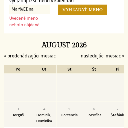
Vyhľadajte si meno v kalendári:
Uvedené meno
nebolo nájdené.
AUGUST 2026
« predchádzajúci mesiac
nasledujúci mesiac »
Po
Ut
St
Št
Pi
3
4
5
6
7
Jerguš
Dominik,
Hortenzia
Jozefína
Štefánia
Dominika