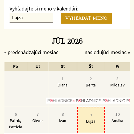
Vyhľadajte si meno v kalendári:
JÚL 2026
« predchádzajúci mesiac
nasledujúci mesiac »
Po
Ut
St
Št
Pi
1
2
3
Diana
Berta
Miloslav
6
7
8
10
9
Patrik,
Oliver
Ivan
Amália
Lujza
Patrícia