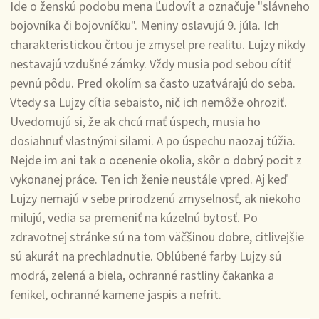
Ide o ženskú podobu mena Ľudovít a označuje "slávneho
bojovníka či bojovníčku". Meniny oslavujú 9. júla. Ich
charakteristickou črtou je zmysel pre realitu. Lujzy nikdy
nestavajú vzdušné zámky. Vždy musia pod sebou cítiť
pevnú pôdu. Pred okolím sa často uzatvárajú do seba.
Vtedy sa Lujzy cítia sebaisto, nič ich nemôže ohroziť.
Uvedomujú si, že ak chcú mať úspech, musia ho
dosiahnuť vlastnými silami. A po úspechu naozaj túžia.
Nejde im ani tak o ocenenie okolia, skôr o dobrý pocit z
vykonanej práce. Ten ich ženie neustále vpred. Aj keď
Lujzy nemajú v sebe prirodzenú zmyselnosť, ak niekoho
milujú, vedia sa premeniť na kúzelnú bytosť. Po
zdravotnej stránke sú na tom väčšinou dobre, citlivejšie
sú akurát na prechladnutie. Obľúbené farby Lujzy sú
modrá, zelená a biela, ochranné rastliny čakanka a
fenikel, ochranné kamene jaspis a nefrit.