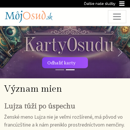
Ďalšie naše služby
Predchádzajúca snímka
Nasl
Odhaliť karty
Význam mien
Lujza túži po úspechu
Ženské meno Lujza nie je veľmi rozšírené, má pôvod vo
francúzštine a k nám preniklo prostredníctvom nemčiny.