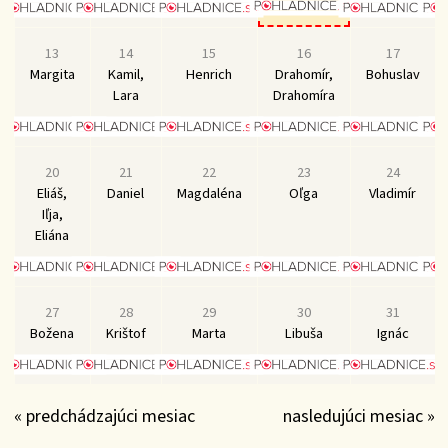
13
14
15
16
17
Margita
Kamil,
Henrich
Drahomír,
Bohuslav
Lara
Drahomíra
20
21
22
23
24
Eliáš,
Daniel
Magdaléna
Oľga
Vladimír
Iľja,
Eliána
27
28
29
30
31
Božena
Krištof
Marta
Libuša
Ignác
« predchádzajúci mesiac
nasledujúci mesiac »