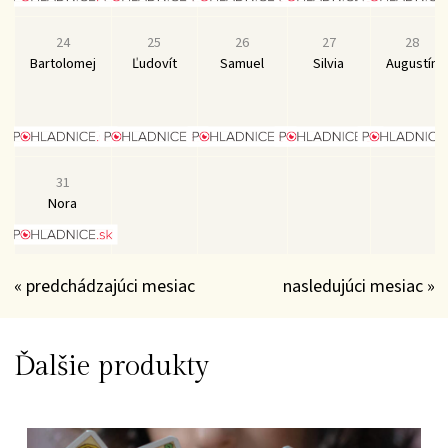
24
25
26
27
28
Bartolomej
Ľudovít
Samuel
Silvia
Augustín
31
Nora
« predchádzajúci mesiac
nasledujúci mesiac »
Ďalšie produkty