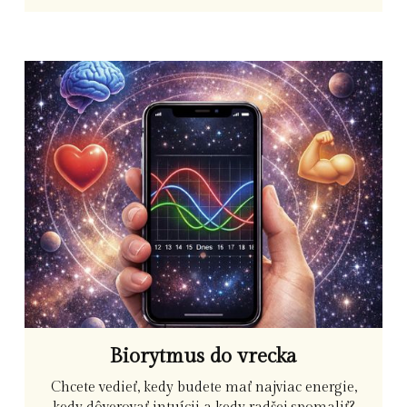
Biorytmus do vrecka
Chcete vedieť, kedy budete mať najviac energie,
kedy dôverovať intuícii a kedy radšej spomaliť?