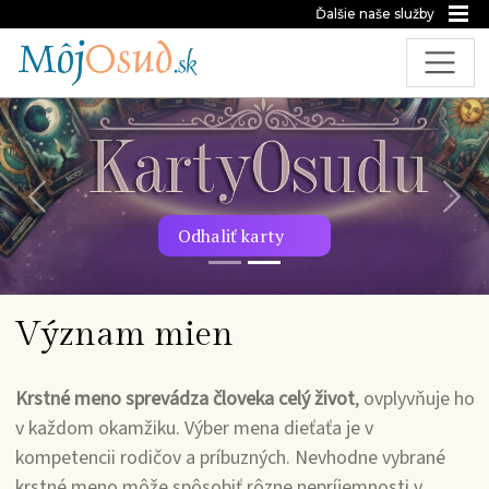
Ďalšie naše služby
Predchádzajúca snímka
Nasl
Odhaliť karty
Význam mien
Krstné meno sprevádza človeka celý život
, ovplyvňuje ho
v každom okamžiku. Výber mena dieťaťa je v
kompetencii rodičov a príbuzných. Nevhodne vybrané
krstné meno môže spôsobiť rôzne nepríjemnosti v