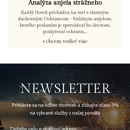
Analýza anjela strážneho
Každý človek prichádza na svet s vlastným
duchovným Ochrancom - Strážnym anjelom,
ktorého poslaním je sprevádzať ho životom,
poskytovať ochranu,...
» chcem vedieť viac
NEWSLETTER
Prihláste sa na odber noviniek a získajte zľavu 5%
na vybrané služby z našej ponuky