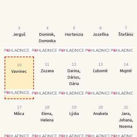
3
4
5
6
7
Jerguš
Dominik,
Hortenzia
Jozefína
Štefánia
Dominika
11
12
13
14
10
Zuzana
Darina,
Ľubomír
Mojmír
Vavrinec
Dárius,
Dária
17
18
19
20
21
Milica
Elena,
Lýdia
Anabela
Jana,
Helena
Johana,
Noema