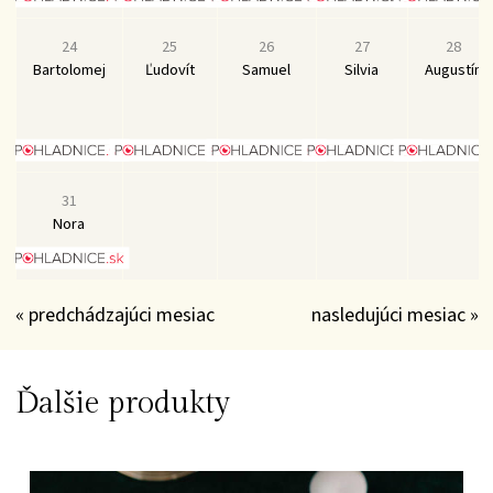
24
25
26
27
28
Bartolomej
Ľudovít
Samuel
Silvia
Augustín
31
Nora
« predchádzajúci mesiac
nasledujúci mesiac »
Ďalšie produkty