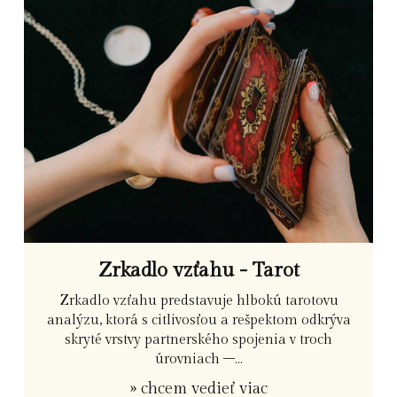
Zrkadlo vzťahu - Tarot
Zrkadlo vzťahu predstavuje hlbokú tarotovu
analýzu, ktorá s citlivosťou a rešpektom odkrýva
skryté vrstvy partnerského spojenia v troch
úrovniach –...
» chcem vedieť viac