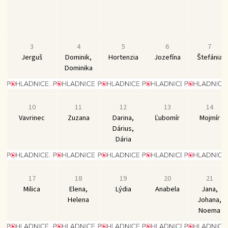
3
4
5
6
7
Jerguš
Dominik,
Hortenzia
Jozefína
Štefánia
Dominika
10
11
12
13
14
Vavrinec
Zuzana
Darina,
Ľubomír
Mojmír
Dárius,
Dária
17
18
19
20
21
Milica
Elena,
Lýdia
Anabela
Jana,
Helena
Johana,
Noema