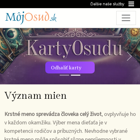
Ďalšie naše služby
Predchádzajúca snímka
Nasl
Odhaliť karty
Význam mien
Krstné meno sprevádza človeka celý život
, ovplyvňuje ho
v každom okamžiku. Výber mena dieťaťa je v
kompetencii rodičov a príbuzných. Nevhodne vybrané
krstné meno môže spôsobiť rôzne nepríjemnosti v