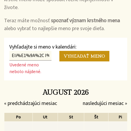
živote.
Teraz máte možnosť
spoznať význam krstného mena
alebo vybrať to najlepšie meno pre svoje dieťa.
Vyhľadajte si meno v kalendári:
Uvedené meno
nebolo nájdené.
AUGUST 2026
« predchádzajúci mesiac
nasledujúci mesiac »
Po
Ut
St
Št
Pi