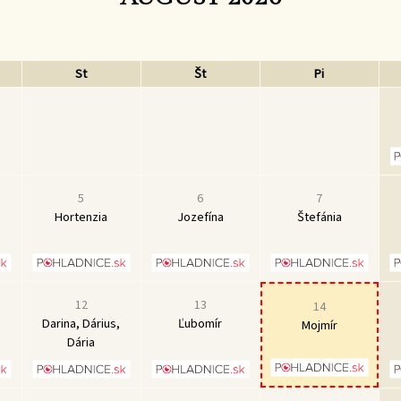
St
Št
Pi
5
6
7
Hortenzia
Jozefína
Štefánia
12
13
14
Darina, Dárius,
Ľubomír
Mojmír
Dária