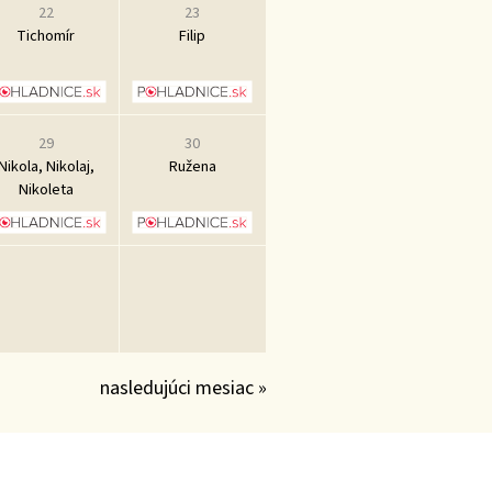
22
23
Tichomír
Filip
29
30
Nikola, Nikolaj,
Ružena
Nikoleta
nasledujúci mesiac »