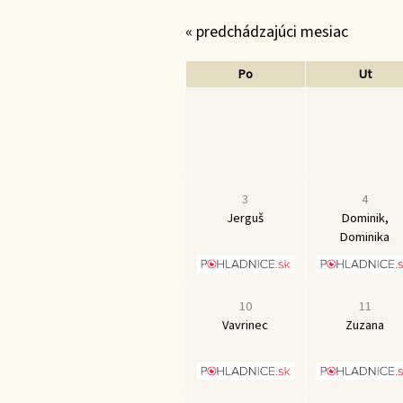
« predchádzajúci mesiac
Po
Ut
3
4
Jerguš
Dominik,
Dominika
10
11
Vavrinec
Zuzana