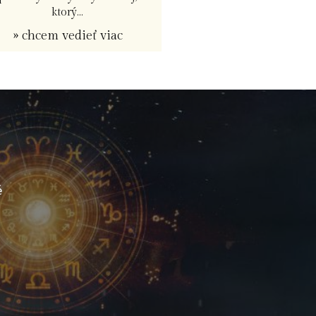
ktorý...
» chcem vedieť viac
é