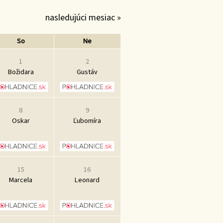
nasledujúci mesiac »
So
Ne
1
2
Božidara
Gustáv
8
9
Oskar
Ľubomíra
15
16
Marcela
Leonard