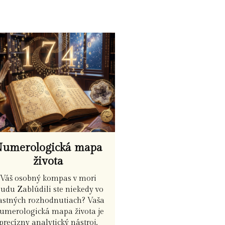
umerologická mapa
života
Váš osobný kompas v mori
sudu Zablúdili ste niekedy vo
astných rozhodnutiach? Vaša
umerologická mapa života je
precízny analytický nástroj,