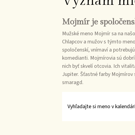
Význam mi
Mojmír je spoločens
Mužské meno Mojmír sa na našom
Chlapcov a mužov s týmto menom
spoločenskí, vnímaví a potrebujú
komedianti. Mojmírovia sú dobrí
nich byť skvelí otcovia. Ich vita
Jupiter. Šťastné farby Mojmírov 
smaragd.
Vyhľadajte si meno v kalendári