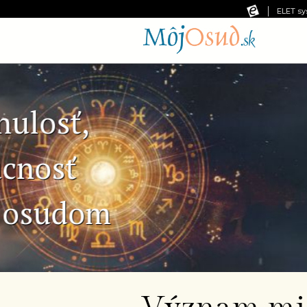
ELET sy
Predchádzajúca snímka
Č
Ne
pr
od