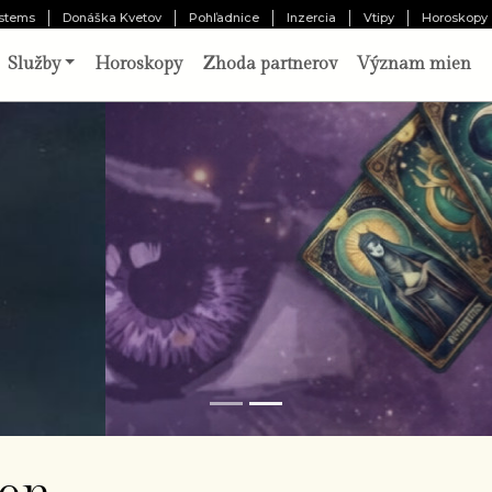
stems
Donáška Kvetov
Pohľadnice
Inzercia
Vtipy
Horoskopy
Služby
Horoskopy
Zhoda partnerov
Význam mien
o vám pripravil osud?
Odhaliť 
chajte tri karty prehovoriť o vašej minulosti,
ítomnosti a budúcnosti. Výklad pripravený
borníkom.