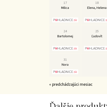
17
18
Milica
Elena, Helena
24
25
Bartolomej
Ľudovít
31
Nora
« predchádzajúci mesiac
Ďalšie produkt