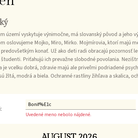
en
ký
 území vyskytuje výnimočne, má slovanský pôvod a jeho výz
 oslovujeme Mojko, Miro, Mirko. Mojmírovia, ktorí majú men
 predovšetkým konať. Už ako deti radi obracajú pozornosť le
 študenti. Priťahujú ich prevažne slobodné povolania. Nezi
lita je vcelku dobrá, zdravie majú ale priveľmi podriadené psyc
sú žltá, modrá a biela. Ochranné rastliny žihľava a skalica,
:
Uvedené meno nebolo nájdené.
AUGUST 2026