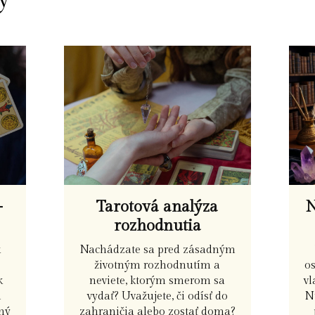
N
-
Tarotová analýza
rozhodnutia
k
Nachádzate sa pred zásadným
o
životným rozhodnutím a
vl
k
neviete, ktorým smerom sa
N
h
vydať? Uvažujete, či odísť do
žný
zahraničia alebo zostať doma?