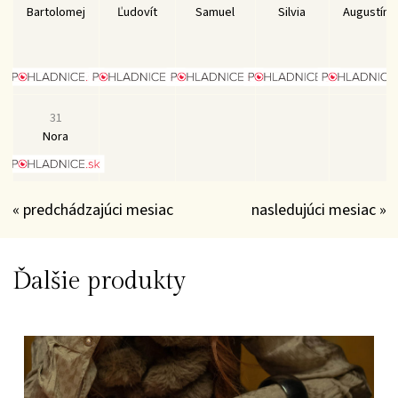
Bartolomej
Ľudovít
Samuel
Silvia
Augustín
31
Nora
« predchádzajúci mesiac
nasledujúci mesiac »
Ďalšie produkty