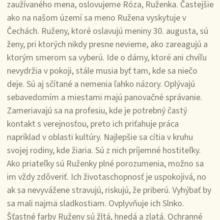
zaužívaného mena, oslovujeme Róza, Ruženka. Častejšie
ako na našom území sa meno Ružena vyskytuje v
Čechách. Ruženy, ktoré oslavujú meniny 30. augusta, sú
ženy, pri ktorých nikdy presne nevieme, ako zareagujú a
ktorým smerom sa vyberú. Ide o dámy, ktoré ani chvíľu
nevydržia v pokoji, stále musia byť tam, kde sa niečo
deje. Sú aj sčítané a nemenia ľahko názory. Oplývajú
sebavedomím a miestami majú panovačné správanie.
Zameriavajú sa na profesiu, kde je potrebný častý
kontakt s verejnosťou, preto ich priťahuje práca
napríklad v oblasti kultúry. Najlepšie sa cítia v kruhu
svojej rodiny, kde žiaria. Sú z nich príjemné hostiteľky.
Ako priateľky sú Ruženky plné porozumenia, možno sa
im vždy zdôveriť. Ich životaschopnosť je uspokojivá, no
ak sa nevyvážene stravujú, riskujú, že priberú. Vyhýbať by
sa mali najmä sladkostiam. Ovplyvňuje ich Slnko.
Šťastné farby Ruženy sú žltá, hnedá a zlatá. Ochranné