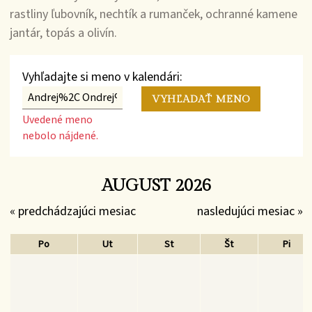
rastliny ľubovník, nechtík a rumanček, ochranné kamene
jantár, topás a olivín.
Vyhľadajte si meno v kalendári:
Uvedené meno
nebolo nájdené.
AUGUST 2026
« predchádzajúci mesiac
nasledujúci mesiac »
Po
Ut
St
Št
Pi