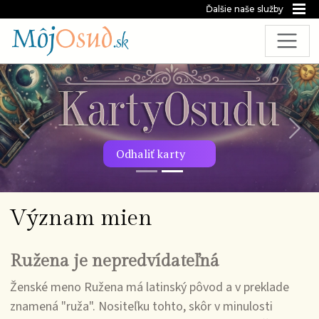
Ďalšie naše služby
Predchádzajúca snímka
Nasl
Odhaliť karty
Význam mien
Ružena je nepredvídateľná
Ženské meno Ružena má latinský pôvod a v preklade
znamená "ruža". Nositeľku tohto, skôr v minulosti