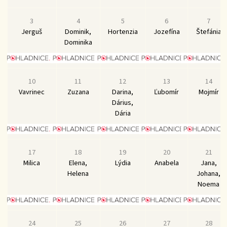
3
4
5
6
7
Jerguš
Dominik,
Hortenzia
Jozefína
Štefánia
Dominika
10
11
12
13
14
Vavrinec
Zuzana
Darina,
Ľubomír
Mojmír
Dárius,
Dária
17
18
19
20
21
Milica
Elena,
Lýdia
Anabela
Jana,
Helena
Johana,
Noema
24
25
26
27
28