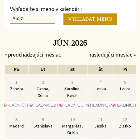
Vyhľadajte si meno v kalendári:
JÚN 2026
« predchádzajúci mesiac
nasledujúci mesiac »
Po
Ut
St
Št
Pi
1
2
3
4
5
Žaneta
Oxana,
Karolína,
Lenka
Laura
Xénia
Kevin
8
9
10
11
12
Medard
Stanislava
Margaréta,
Jesika
Zlatko
Gréta