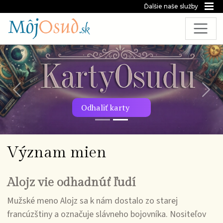
Ďalšie naše služby
Predchádzajúca snímka
Nasl
Odhaliť karty
Význam mien
Alojz vie odhadnúť ľudí
Mužské meno Alojz sa k nám dostalo zo starej
francúzštiny a označuje slávneho bojovníka. Nositeľov