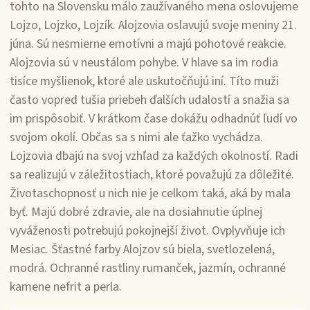
tohto na Slovensku málo zaužívaného mena oslovujeme
Lojzo, Lojzko, Lojzík. Alojzovia oslavujú svoje meniny 21.
júna. Sú nesmierne emotívni a majú pohotové reakcie.
Alojzovia sú v neustálom pohybe. V hlave sa im rodia
tisíce myšlienok, ktoré ale uskutočňujú iní. Títo muži
často vopred tušia priebeh ďalších udalostí a snažia sa
im prispôsobiť. V krátkom čase dokážu odhadnúť ľudí vo
svojom okolí. Občas sa s nimi ale ťažko vychádza.
Lojzovia dbajú na svoj vzhľad za každých okolností. Radi
sa realizujú v záležitostiach, ktoré považujú za dôležité.
Životaschopnosť u nich nie je celkom taká, aká by mala
byť. Majú dobré zdravie, ale na dosiahnutie úplnej
vyváženosti potrebujú pokojnejší život. Ovplyvňuje ich
Mesiac. Šťastné farby Alojzov sú biela, svetlozelená,
modrá. Ochranné rastliny rumanček, jazmín, ochranné
kamene nefrit a perla.