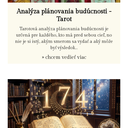
Analýza plánovania budúcnosti -
Tarot
Tarotová analýza plánovania budúcnosti je
určená pre každého, kto má pred sebou cieľ, no
nie je si istý, akým smerom sa vydať a aký môže
byť výsledok...
» chcem vedieť viac