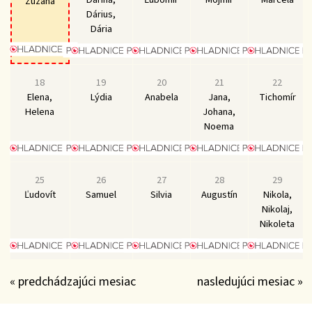
Zuzana
Dárius,
Dária
18
19
20
21
22
Elena,
Lýdia
Anabela
Jana,
Tichomír
Helena
Johana,
Noema
25
26
27
28
29
Ľudovít
Samuel
Silvia
Augustín
Nikola,
Nikolaj,
Nikoleta
« predchádzajúci mesiac
nasledujúci mesiac »