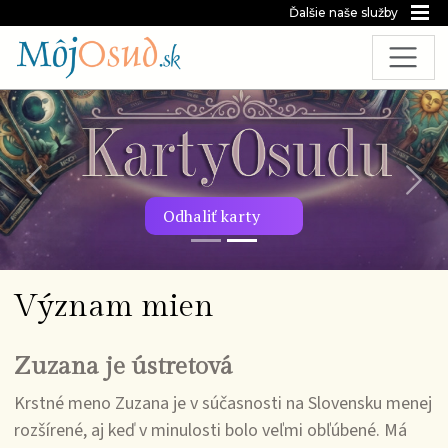
Ďalšie naše služby
Predchádzajúca snímka
Nasl
Odhaliť karty
Význam mien
Zuzana je ústretová
Krstné meno Zuzana je v súčasnosti na Slovensku menej
rozšírené, aj keď v minulosti bolo veľmi obľúbené. Má