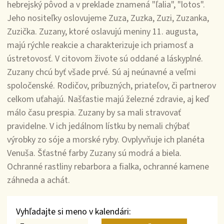
hebrejský pôvod a v preklade znamená "ľalia", "lotos".
Jeho nositeľky oslovujeme Zuza, Zuzka, Zuzi, Zuzanka,
Zuzička. Zuzany, ktoré oslavujú meniny 11. augusta,
majú rýchle reakcie a charakterizuje ich priamosť a
ústretovosť. V citovom živote sú oddané a láskyplné.
Zuzany chcú byť všade prvé. Sú aj neúnavné a veľmi
spoločenské. Rodičov, príbuzných, priateľov, či partnerov
celkom uťahajú. Našťastie majú železné zdravie, aj keď
málo času prespia. Zuzany by sa mali stravovať
pravidelne. V ich jedálnom lístku by nemali chýbať
výrobky zo sóje a morské ryby. Ovplyvňuje ich planéta
Venuša. Šťastné farby Zuzany sú modrá a biela.
Ochranné rastliny rebarbora a fialka, ochranné kamene
záhneda a achát.
Vyhľadajte si meno v kalendári: