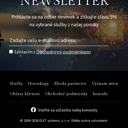
NEWSLETTER
Prihláste sa na odber noviniek a získajte zľavu 5%
na vybrané služby z našej ponuky
Súhlasím s
Obchodnými podmienkami
Služby
Horoskopy
Zhoda partnerov
Význam mien
Ohlasy klientov
Obchodné podmienky
Kontakt
Staňte sa súčasťou našej komunity
© 2009-2026 ELET systems, s. r. o. Všetky práva vyhradené.