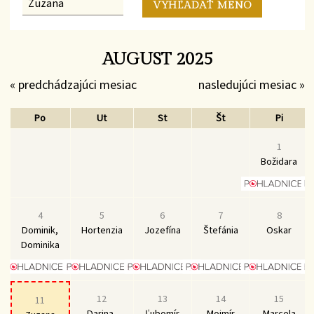
AUGUST 2025
« predchádzajúci mesiac
nasledujúci mesiac »
Po
Ut
St
Št
Pi
1
Božidara
4
5
6
7
8
Dominik,
Hortenzia
Jozefína
Štefánia
Oskar
Dominika
12
13
14
15
11
Darina,
Ľubomír
Mojmír
Marcela