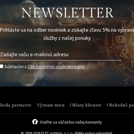
NEWSLETTER
Prihláste sa na odber noviniek a získajte zľavu 5% na vybran
služby z našej ponuky
Súhlasím s
Obchodnými podmienkami
hoda partnerov
Význam mien
Ohlasy klientov
Obchodné p
Staňte sa súčasťou našej komunity
© 2009-2026 ELET systems, s. r. o. Všetky práva vyhradené.