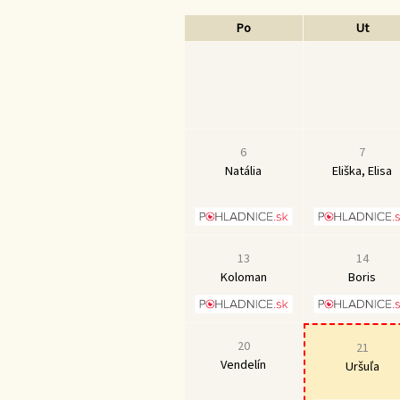
Po
Ut
6
7
Natália
Eliška, Elisa
13
14
Koloman
Boris
20
21
Vendelín
Uršuľa