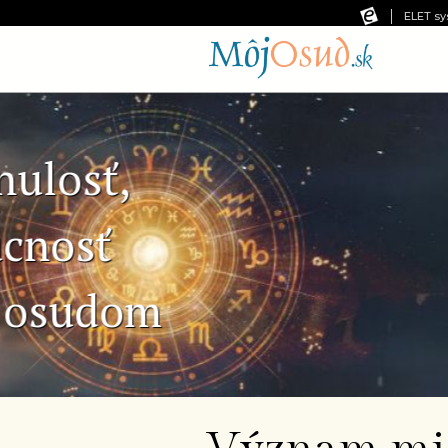
ELET sy
Predchádzajúca snímka
Č
Ne
pr
od