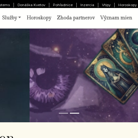
stems
Donáška Kvetov
Pohľadnice
Inzercia
Vtipy
Horoskopy
Služby
Horoskopy
Zhoda partnerov
Význam mien
o vám pripravil osud?
Odhaliť 
chajte tri karty prehovoriť o vašej minulosti,
ítomnosti a budúcnosti. Výklad pripravený
borníkom.