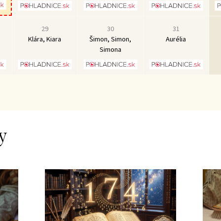
29
30
31
Klára, Kiara
Šimon, Simon,
Aurélia
Simona
y