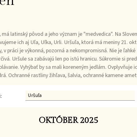
en
 má latinský pôvod a jeho význam je "medvedica". Na Slove
jeme ich aj Uľa, Uľka, Urli. Uršuľa, ktorá má meniny 21. ok
ky, v práci je výkonná, pozorná a nekompromisná. Nie je ľahké
ivá. Uršule sa zabávajú len po istú hranicu. Súkromie si pred
lávanie. Vyhýbať by sa mali koreneným jedlám. Ovplyvňuje ic
odrá. Ochranné rastliny žihľava, šalvia, ochranné kamene ame
:
OKTÓBER 2025