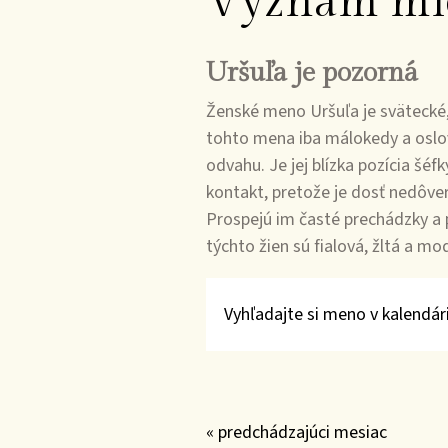
Význam mi
Uršuľa je pozorná
Ženské meno Uršuľa je svätecké,
tohto mena iba málokedy a oslovu
odvahu. Je jej blízka pozícia šéf
kontakt, pretože je dosť nedôverč
Prospejú im časté prechádzky a p
týchto žien sú fialová, žltá a m
Vyhľadajte si meno v kalendári
« predchádzajúci mesiac