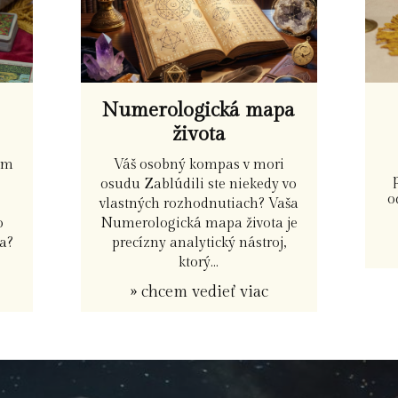
Numerologická mapa
života
Váš osobný kompas v mori
ým
osudu Zablúdili ste niekedy vo
o
vlastných rozhodnutiach? Vaša
a
Numerologická mapa života je
o
precízny analytický nástroj,
a?
ktorý...
» chcem vedieť viac