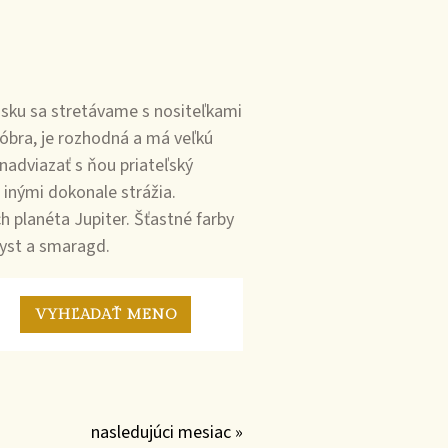
nsku sa stretávame s nositeľkami
tóbra, je rozhodná a má veľkú
 nadviazať s ňou priateľský
 inými dokonale strážia.
h planéta Jupiter. Šťastné farby
tyst a smaragd.
nasledujúci mesiac »