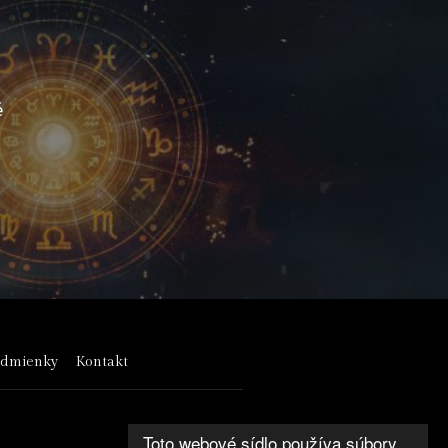
é
odmienky
Kontakt
Toto webové sídlo používa súbory