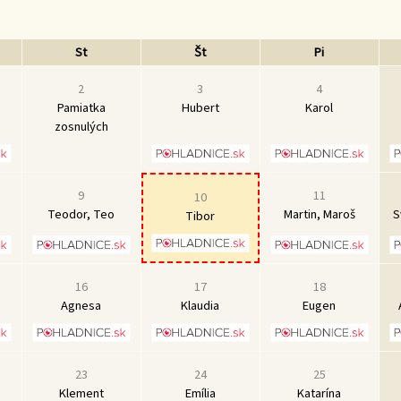
St
Št
Pi
2
3
4
Pamiatka
Hubert
Karol
zosnulých
9
11
10
Teodor, Teo
Martin, Maroš
S
Tibor
16
17
18
Agnesa
Klaudia
Eugen
23
24
25
Klement
Emília
Katarína