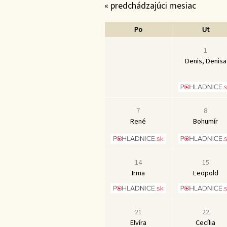
« predchádzajúci mesiac
Po
Ut
1
Denis, Denisa
7
8
René
Bohumír
14
15
Irma
Leopold
21
22
Elvíra
Cecília