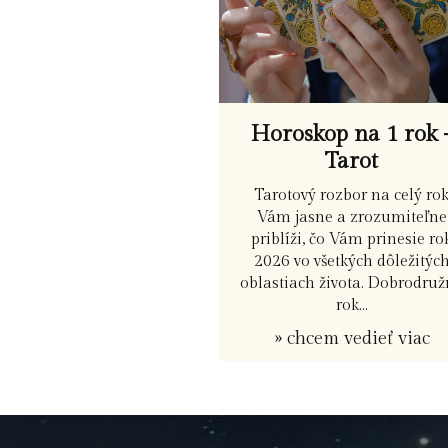
Horoskop na 1 rok 
Tarot
Tarotový rozbor na celý ro
Vám jasne a zrozumiteľne
priblíži, čo Vám prinesie ro
2026 vo všetkých dôležitýc
oblastiach života. Dobrodru
rok...
» chcem vedieť viac