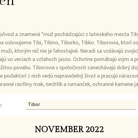
en
pôvod a znamená "muž pochádzajúci z latinského mesta Tibu
oslovujeme Tibi, Tibino, Tiborko, Tibko. Tiborovia, ktorí o
kí muži, ktorým nič nie je ľahostajné. Neradi sa vzdávajú svoj
 majú vo veciach a vzťahoch jasno. Ochotne pomáhajú iným a 
žitou povahu. Tiborovia v spoločnosti zanechávajú dobrý d
 podaktorí z nich vedú nepravidelný život a pracujú nárazovi
ranné rastliny mak, nechtík a rumanček, ochranné kamene jant
:
NOVEMBER 2022