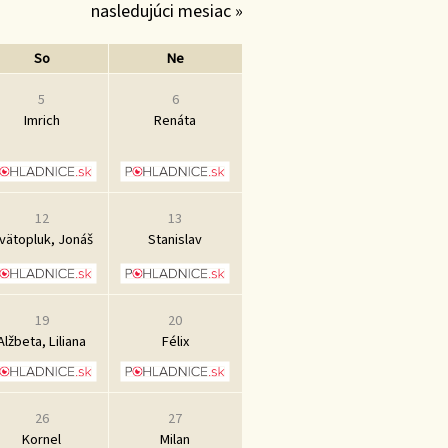
nasledujúci mesiac »
So
Ne
5
6
Imrich
Renáta
12
13
vätopluk, Jonáš
Stanislav
19
20
Alžbeta, Liliana
Félix
26
27
Kornel
Milan