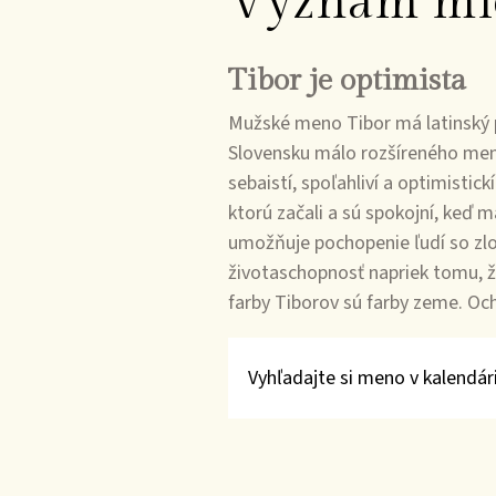
Význam mi
Tibor je optimista
Mužské meno Tibor má latinský 
Slovensku málo rozšíreného mena 
sebaistí, spoľahliví a optimistic
ktorú začali a sú spokojní, keď
umožňuje pochopenie ľudí so zlo
životaschopnosť napriek tomu, že
farby Tiborov sú farby zeme. Och
Vyhľadajte si meno v kalendári