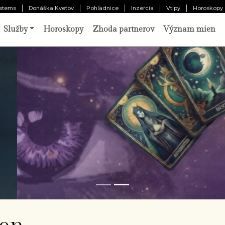
stems
Donáška Kvetov
Pohľadnice
Inzercia
Vtipy
Horoskopy
Služby
Horoskopy
Zhoda partnerov
Význam mien
o vám pripravil osud?
Odhaliť 
chajte tri karty prehovoriť o vašej minulosti,
ítomnosti a budúcnosti. Výklad pripravený
borníkom.