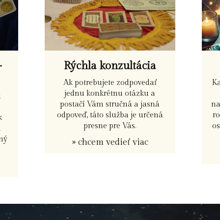
-
Rýchla konzultácia
K
Ak potrebujete zodpovedať
jednu konkrétnu otázku a
k
na
postačí Vám stručná a jasná
r
odpoveď, táto služba je určená
k
os
presne pre Vás.
h
žný
» chcem vedieť viac