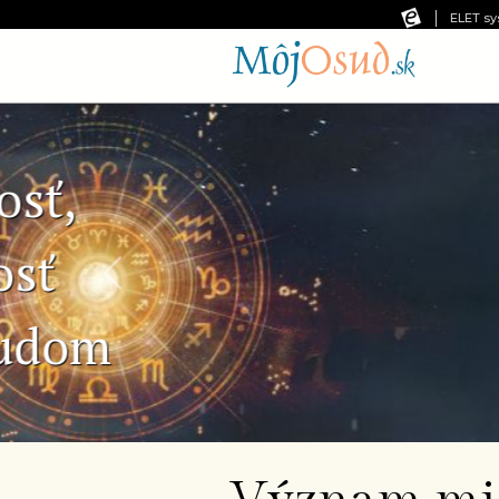
ELET sy
Predchádzajúca snímka
Č
Ne
pr
od