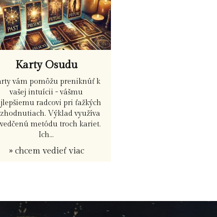
Karty Osudu
arty vám pomôžu preniknúť k
vašej intuícii - vášmu
jlepšiemu radcovi pri ťažkých
ozhodnutiach. Výklad využíva
vedčenú metódu troch kariet.
Ich...
» chcem vedieť viac