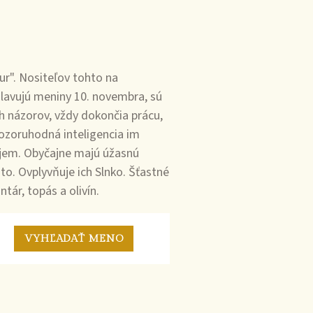
r". Nositeľov tohto na
slavujú meniny 10. novembra, sú
ich názorov, vždy dokončia prácu,
pozoruhodná inteligencia im
ojem. Obyčajne majú úžasnú
to. Ovplyvňuje ich Slnko. Šťastné
ár, topás a olivín.