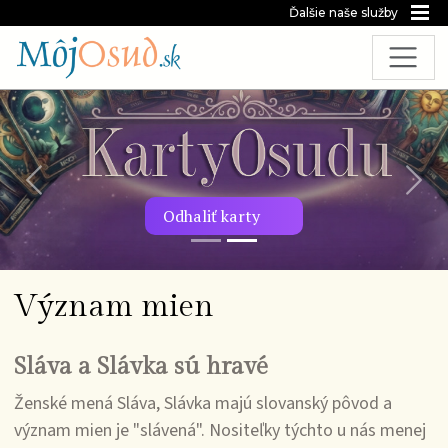
Ďalšie naše služby
Predchádzajúca snímka
Nasl
Odhaliť karty
Význam mien
Sláva a Slávka sú hravé
Ženské mená Sláva, Slávka majú slovanský pôvod a
význam mien je "slávená". Nositeľky týchto u nás menej