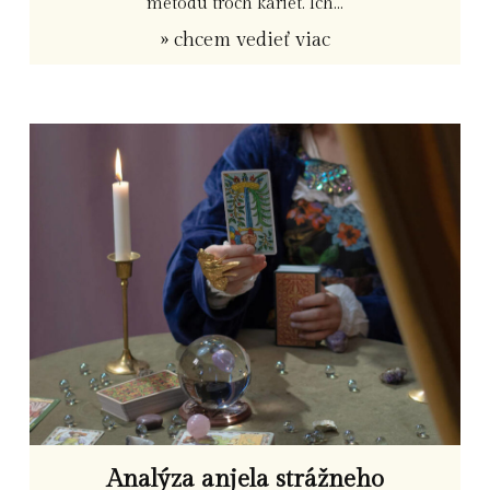
metódu troch kariet. Ich...
» chcem vedieť viac
Analýza anjela strážneho