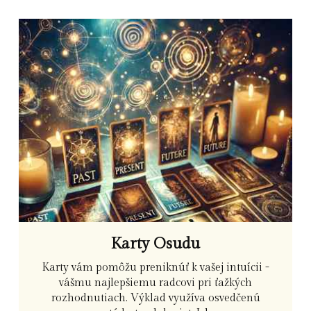
Karty Osudu
Karty vám pomôžu preniknúť k vašej intuícii -
vášmu najlepšiemu radcovi pri ťažkých
rozhodnutiach. Výklad využíva osvedčenú