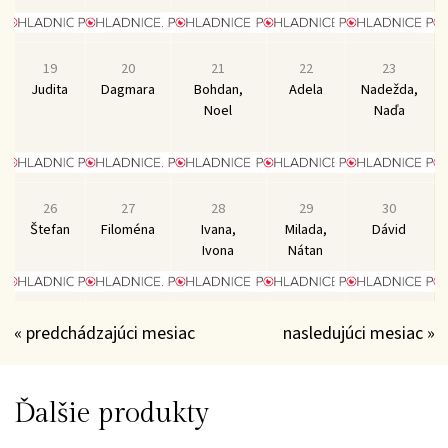
19
20
21
22
23
Judita
Dagmara
Bohdan,
Adela
Nadežda,
Noel
Naďa
26
27
28
29
30
Štefan
Filoména
Ivana,
Milada,
Dávid
Ivona
Nátan
« predchádzajúci mesiac
nasledujúci mesiac »
Ďalšie produkty