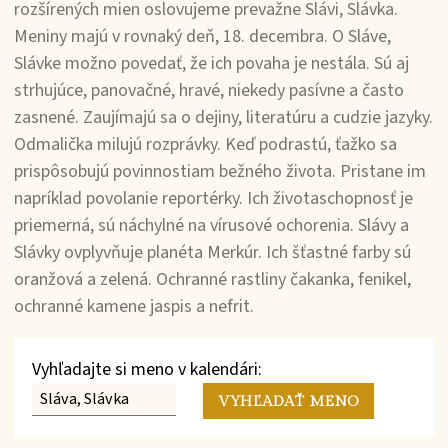
rozšírených mien oslovujeme prevažne Slávi, Slávka.
Meniny majú v rovnaký deň, 18. decembra. O Sláve,
Slávke možno povedať, že ich povaha je nestála. Sú aj
strhujúce, panovačné, hravé, niekedy pasívne a často
zasnené. Zaujímajú sa o dejiny, literatúru a cudzie jazyky.
Odmalička milujú rozprávky. Keď podrastú, ťažko sa
prispôsobujú povinnostiam bežného života. Pristane im
napríklad povolanie reportérky. Ich životaschopnosť je
priemerná, sú náchylné na vírusové ochorenia. Slávy a
Slávky ovplyvňuje planéta Merkúr. Ich šťastné farby sú
oranžová a zelená. Ochranné rastliny čakanka, fenikel,
ochranné kamene jaspis a nefrit.
Vyhľadajte si meno v kalendári: