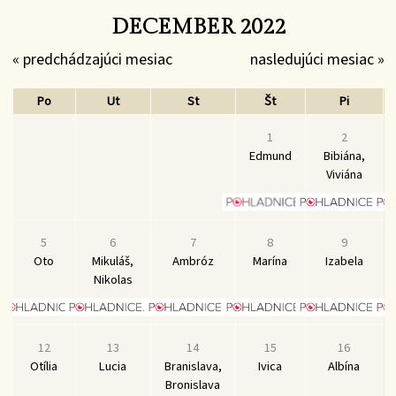
DECEMBER 2022
« predchádzajúci mesiac
nasledujúci mesiac »
Po
Ut
St
Št
Pi
1
2
Edmund
Bibiána,
Viviána
5
6
7
8
9
Oto
Mikuláš,
Ambróz
Marína
Izabela
Nikolas
12
13
14
15
16
Otília
Lucia
Branislava,
Ivica
Albína
Bronislava