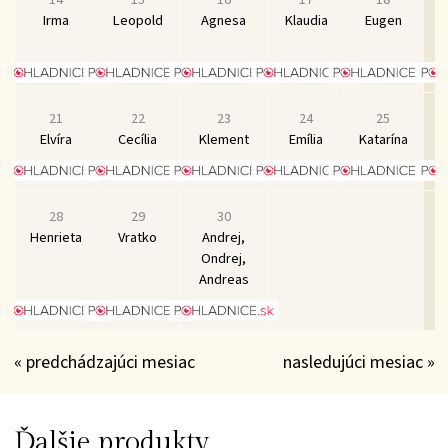
Irma
Leopold
Agnesa
Klaudia
Eugen
21
22
23
24
25
Elvíra
Cecília
Klement
Emília
Katarína
28
29
30
Henrieta
Vratko
Andrej,
Ondrej,
Andreas
« predchádzajúci mesiac
nasledujúci mesiac »
Ďalšie produkty