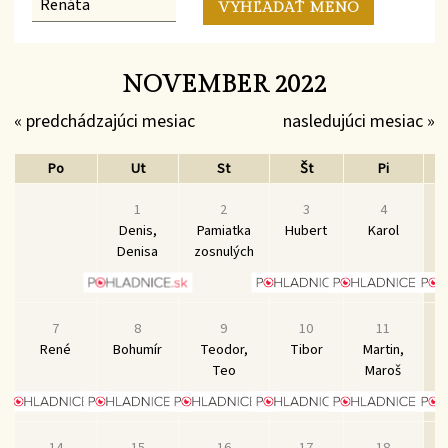
NOVEMBER 2022
« predchádzajúci mesiac
nasledujúci mesiac »
Po
Ut
St
Št
Pi
1
2
3
4
Denis,
Pamiatka
Hubert
Karol
Denisa
zosnulých
7
8
9
10
11
René
Bohumír
Teodor,
Tibor
Martin,
S
Teo
Maroš
14
15
16
17
18