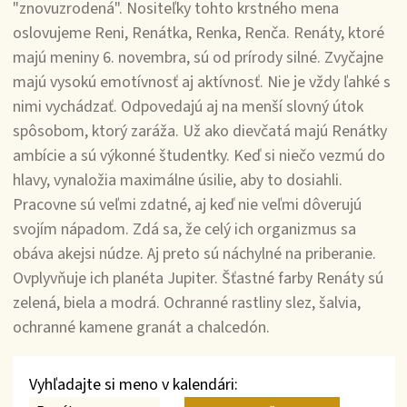
"znovuzrodená". Nositeľky tohto krstného mena
oslovujeme Reni, Renátka, Renka, Renča. Renáty, ktoré
majú meniny 6. novembra, sú od prírody silné. Zvyčajne
majú vysokú emotívnosť aj aktívnosť. Nie je vždy ľahké s
nimi vychádzať. Odpovedajú aj na menší slovný útok
spôsobom, ktorý zaráža. Už ako dievčatá majú Renátky
ambície a sú výkonné študentky. Keď si niečo vezmú do
hlavy, vynaložia maximálne úsilie, aby to dosiahli.
Pracovne sú veľmi zdatné, aj keď nie veľmi dôverujú
svojím nápadom. Zdá sa, že celý ich organizmus sa
obáva akejsi núdze. Aj preto sú náchylné na priberanie.
Ovplyvňuje ich planéta Jupiter. Šťastné farby Renáty sú
zelená, biela a modrá. Ochranné rastliny slez, šalvia,
ochranné kamene granát a chalcedón.
Vyhľadajte si meno v kalendári: