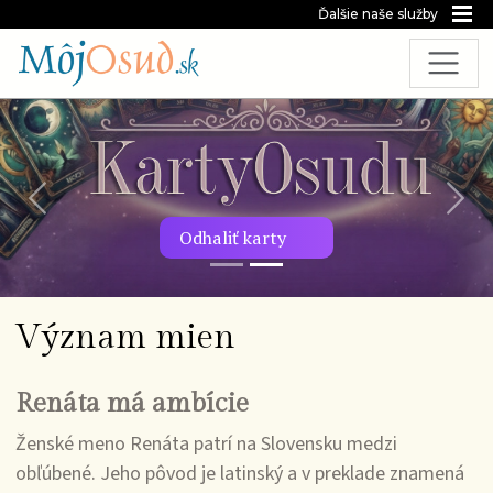
Ďalšie naše služby
Predchádzajúca snímka
Nasl
Odhaliť karty
Význam mien
Renáta má ambície
Ženské meno Renáta patrí na Slovensku medzi
obľúbené. Jeho pôvod je latinský a v preklade znamená