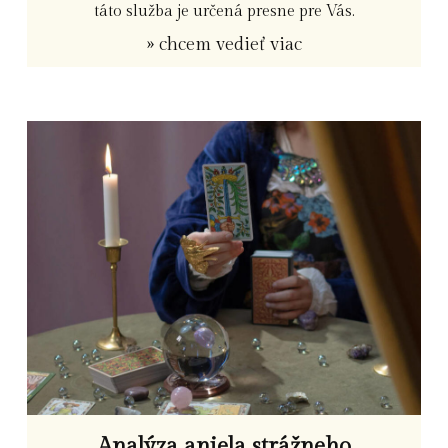
táto služba je určená presne pre Vás.
» chcem vedieť viac
Analýza anjela strážneho