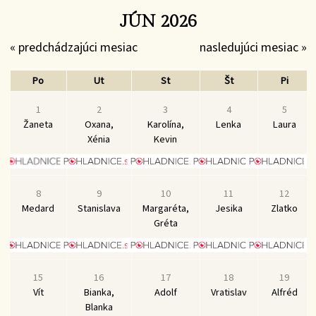
JÚN 2026
« predchádzajúci mesiac
nasledujúci mesiac »
Po
Ut
St
Št
Pi
1
2
3
4
5
Žaneta
Oxana,
Karolína,
Lenka
Laura
Xénia
Kevin
8
9
10
11
12
Medard
Stanislava
Margaréta,
Jesika
Zlatko
Gréta
15
16
17
18
19
Vít
Bianka,
Adolf
Vratislav
Alfréd
Blanka