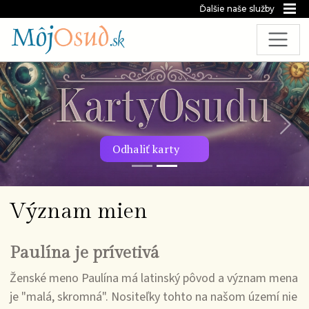
Ďalšie naše služby
Predchádzajúca snímka
Nasl
Odhaliť karty
Význam mien
Paulína je prívetivá
Ženské meno Paulína má latinský pôvod a význam mena
je "malá, skromná". Nositeľky tohto na našom území nie