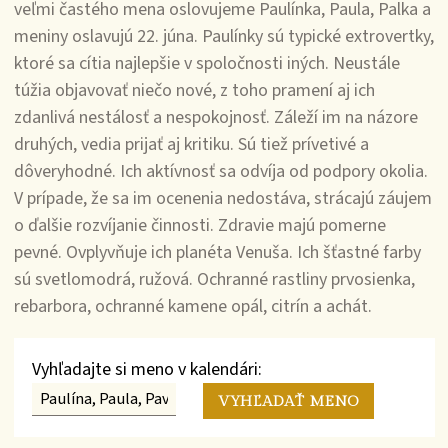
veľmi častého mena oslovujeme Paulínka, Paula, Palka a
meniny oslavujú 22. júna. Paulínky sú typické extrovertky,
ktoré sa cítia najlepšie v spoločnosti iných. Neustále
túžia objavovať niečo nové, z toho pramení aj ich
zdanlivá nestálosť a nespokojnosť. Záleží im na názore
druhých, vedia prijať aj kritiku. Sú tiež prívetivé a
dôveryhodné. Ich aktívnosť sa odvíja od podpory okolia.
V prípade, že sa im ocenenia nedostáva, strácajú záujem
o ďalšie rozvíjanie činnosti. Zdravie majú pomerne
pevné. Ovplyvňuje ich planéta Venuša. Ich šťastné farby
sú svetlomodrá, ružová. Ochranné rastliny prvosienka,
rebarbora, ochranné kamene opál, citrín a achát.
Vyhľadajte si meno v kalendári: