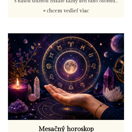
S našou službou získate každý deň ráno osobnú...
» chcem vedieť viac
Mesačný horoskop