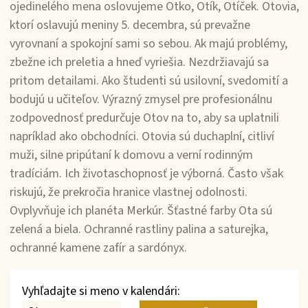
ojedinelého mena oslovujeme Otko, Otík, Otíček. Otovia,
ktorí oslavujú meniny 5. decembra, sú prevažne
vyrovnaní a spokojní sami so sebou. Ak majú problémy,
zbežne ich preletia a hneď vyriešia. Nezdržiavajú sa
pritom detailami. Ako študenti sú usilovní, svedomití a
bodujú u učiteľov. Výrazný zmysel pre profesionálnu
zodpovednosť predurčuje Otov na to, aby sa uplatnili
napríklad ako obchodníci. Otovia sú duchaplní, citliví
muži, silne pripútaní k domovu a verní rodinným
tradíciám. Ich životaschopnosť je výborná. Často však
riskujú, že prekročia hranice vlastnej odolnosti.
Ovplyvňuje ich planéta Merkúr. Šťastné farby Ota sú
zelená a biela. Ochranné rastliny palina a saturejka,
ochranné kamene zafír a sardónyx.
Vyhľadajte si meno v kalendári: