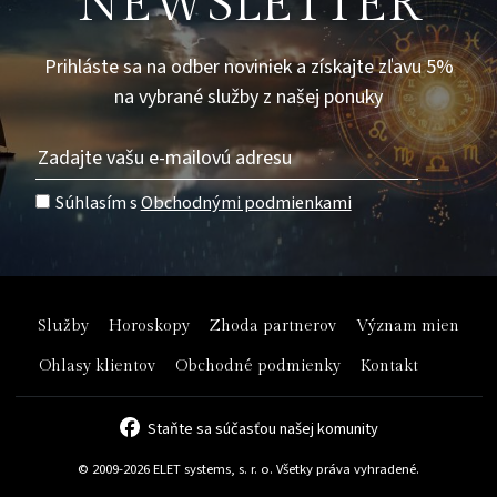
NEWSLETTER
Prihláste sa na odber noviniek a získajte zľavu 5%
na vybrané služby z našej ponuky
Súhlasím s
Obchodnými podmienkami
Služby
Horoskopy
Zhoda partnerov
Význam mien
Ohlasy klientov
Obchodné podmienky
Kontakt
Staňte sa súčasťou našej komunity
© 2009-2026 ELET systems, s. r. o. Všetky práva vyhradené.