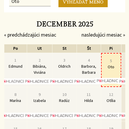
DECEMBER 2025
« predchádzajúci mesiac
nasledujúci mesiac »
Po
Ut
St
Št
Pi
1
2
3
4
5
Edmund
Bibiána,
Oldrich
Barbora,
M
Oto
Viviána
Barbara
N
8
9
10
11
12
Marína
Izabela
Radúz
Hilda
Otília
15
16
17
18
19