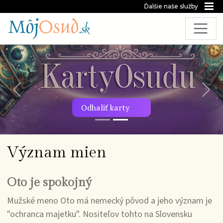
Ďalšie naše služby
Predchádzajúca snímka
Nasl
Odhaliť karty
Význam mien
Oto je spokojný
Mužské meno Oto má nemecký pôvod a jeho význam je
"ochranca majetku". Nositeľov tohto na Slovensku