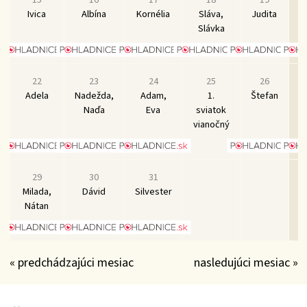
Ivica
Albína
Kornélia
Sláva,
Judita
D
Slávka
22
23
24
25
26
Adela
Nadežda,
Adam,
1.
Štefan
F
Naďa
Eva
sviatok
vianočný
29
30
31
Milada,
Dávid
Silvester
Nátan
« predchádzajúci mesiac
nasledujúci mesiac »