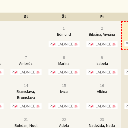
St
Št
Pi
1
2
Edmund
Bibiána, Viviána
7
8
9
s
Ambróz
Marína
Izabela
14
15
16
Branislava,
Ivica
Albína
Bronislava
21
22
23
Bohdan, Noel
Adela
Nadežda, Naďa