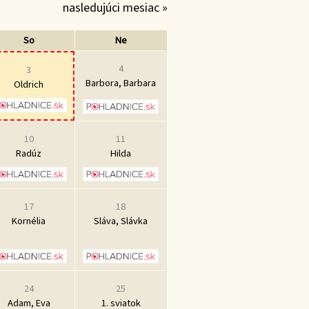
nasledujúci mesiac »
So
Ne
4
3
Barbora, Barbara
Oldrich
10
11
Radúz
Hilda
17
18
Kornélia
Sláva, Slávka
24
25
Adam, Eva
1. sviatok