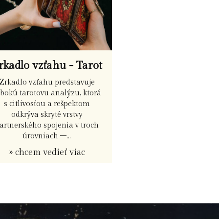
rkadlo vzťahu - Tarot
Zrkadlo vzťahu predstavuje
bokú tarotovu analýzu, ktorá
s citlivosťou a rešpektom
odkrýva skryté vrstvy
artnerského spojenia v troch
úrovniach –...
» chcem vedieť viac