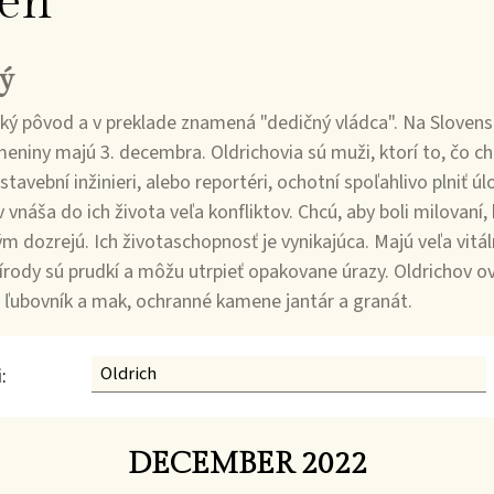
en
ý
 pôvod a v preklade znamená "dedičný vládca". Na Slovensk
iny majú 3. decembra. Oldrichovia sú muži, ktorí to, čo chc
tavební inžinieri, alebo reportéri, ochotní spoľahlivo plniť úl
áša do ich života veľa konfliktov. Chcú, aby boli milovaní, h
ým dozrejú. Ich životaschopnosť je vynikajúca. Majú veľa vitá
rírody sú prudkí a môžu utrpieť opakovane úrazy. Oldrichov ov
y ľubovník a mak, ochranné kamene jantár a granát.
:
DECEMBER 2022