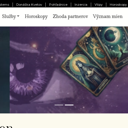
stems
Donáška Kvetov
Pohľadnice
Inzercia
Vtipy
Horoskopy
Služby
Horoskopy
Zhoda partnerov
Význam mien
o vám pripravil osud?
Odhaliť 
chajte tri karty prehovoriť o vašej minulosti,
ítomnosti a budúcnosti. Výklad pripravený
borníkom.