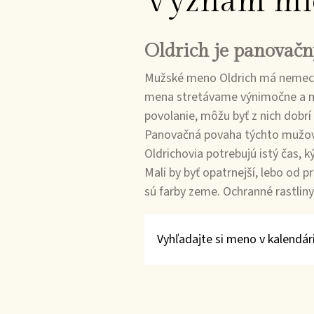
Význam mi
Oldrich je panovačn
Mužské meno Oldrich má nemecký
mena stretávame výnimočne a men
povolanie, môžu byť z nich dobrí s
Panovačná povaha týchto mužov vn
Oldrichovia potrebujú istý čas, k
Mali by byť opatrnejší, lebo od p
sú farby zeme. Ochranné rastlin
Vyhľadajte si meno v kalendári