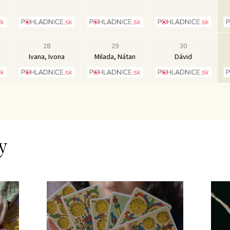
28
29
30
Ivana, Ivona
Milada, Nátan
Dávid
y