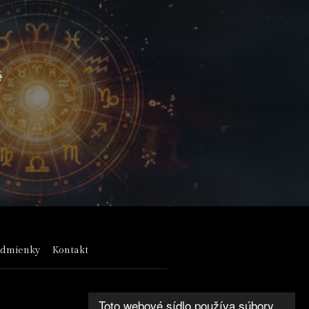
é
odmienky
Kontakt
Toto webové sídlo používa súbory