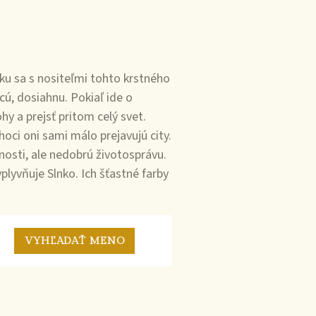
u sa s nositeľmi tohto krstného
ú, dosiahnu. Pokiaľ ide o
ohy a prejsť pritom celý svet.
oci oni sami málo prejavujú city.
lnosti, ale nedobrú životosprávu.
plyvňuje Slnko. Ich šťastné farby