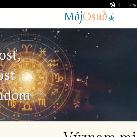
ELET sy
Predchádzajúca snímka
Č
Ne
pr
od