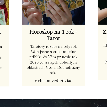
Z
Horoskop na 1 rok -
a
Tarot
hl
Tarotový rozbor na celý rok
ia
Vám jasne a zrozumiteľne
priblíži, čo Vám prinesie rok
u
p
2026 vo všetkých dôležitých
oblastiach života. Dobrodružný
e
rok...
» chcem vedieť viac