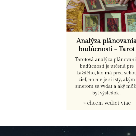
Analýza plánovani
budúcnosti - Tarot
Tarotová analýza plánovan
budúcnosti je určená pre
každého, kto má pred sebo
cieľ, no nie je si istý, akým
smerom sa vydať a aký môž
byť výsledok...
» chcem vedieť viac