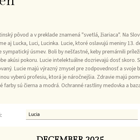
en
inský pôvod a v preklade znamená "svetlá, žiariaca". Na Slo
e aj Lucka, Luci, Lucinka. Lucie, ktoré oslavujú meniny 13. d
re sympatický úsmev. Boli by nešťastné, keby premárnili príle
ebe akúsi pokoru. Lucie intelektuálne dozrievajú dosť skoro. 
kovaný. Lucie majú výrazný zmysel pre zodpovednosť a svoje 
šinou vyberú profesiu, ktorá je náročnejšia. Zdravie majú pom
tné farby sú čierna a modrá. Ochranné rastliny medovka a b
:
DECEMBER 2025