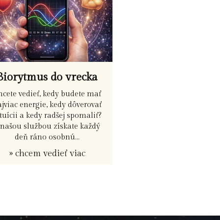
Biorytmus do vrecka
hcete vedieť, kedy budete mať
jviac energie, kedy dôverovať
tuícii a kedy radšej spomaliť?
 našou službou získate každý
deň ráno osobnú...
» chcem vedieť viac