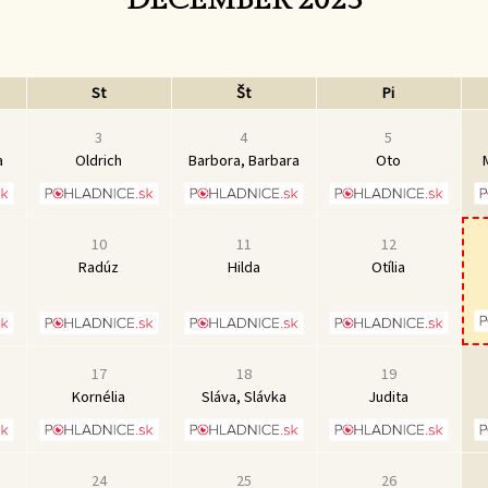
St
Št
Pi
3
4
5
a
Oldrich
Barbora, Barbara
Oto
10
11
12
Radúz
Hilda
Otília
17
18
19
Kornélia
Sláva, Slávka
Judita
24
25
26