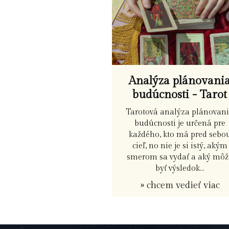
Analýza plánovani
budúcnosti - Tarot
Tarotová analýza plánovan
budúcnosti je určená pre
každého, kto má pred sebo
cieľ, no nie je si istý, akým
smerom sa vydať a aký môž
byť výsledok...
» chcem vedieť viac