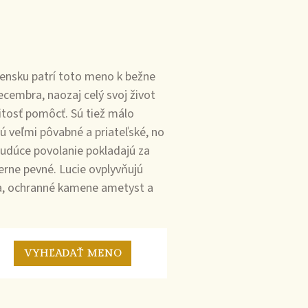
vensku patrí toto meno k bežne
ecembra, naozaj celý svoj život
žitosť pomôcť. Sú tiež málo
Sú veľmi pôvabné a priateľské, no
budúce povolanie pokladajú za
erne pevné. Lucie ovplyvňujú
aza, ochranné kamene ametyst a