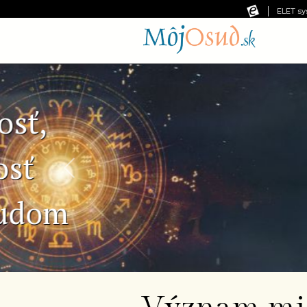
ELET sy
Predchádzajúca snímka
Č
Ne
pr
od