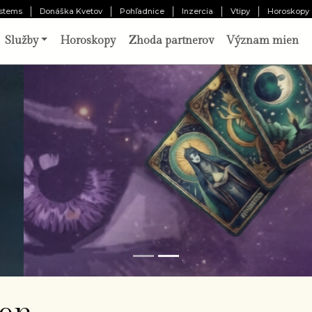
stems
Donáška Kvetov
Pohľadnice
Inzercia
Vtipy
Horoskopy
Služby
Horoskopy
Zhoda partnerov
Význam mien
o vám pripravil osud?
Odhaliť 
chajte tri karty prehovoriť o vašej minulosti,
ítomnosti a budúcnosti. Výklad pripravený
borníkom.