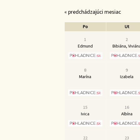
« predchádzajúci mesiac
Po
Ut
1
2
Edmund
Bibiána, Vivián
8
9
Marína
Izabela
15
16
Ivica
Albína
22
23