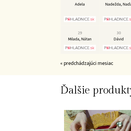
Adela
Nadežda, Naď
29
30
Milada, Nátan
Dávid
« predchádzajúci mesiac
Ďalšie produkt