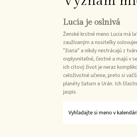
Význam mi
Lucia je oslnivá
Ženské krstné meno Lucia má lat
zaužívaným a nositeľky oslovujem
"žiaria" a nikdy nestrácajú z tvá
ovplyvniteľné, čestné a majú v s
ich citový život je neraz kompli
celoživotné učenie, preto si väč
planéty Saturn a Urán. Ich šťas
jaspis.
Vyhľadajte si meno v kalendári