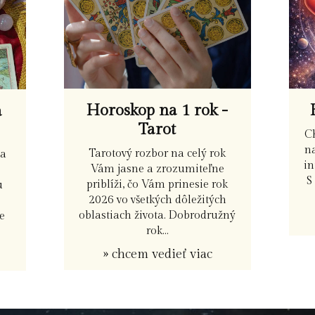
Horoskop na 1 rok -
a
Tarot
C
na
Tarotový rozbor na celý rok
ia
in
Vám jasne a zrozumiteľne
S
priblíži, čo Vám prinesie rok
u
2026 vo všetkých dôležitých
oblastiach života. Dobrodružný
e
rok...
» chcem vedieť viac