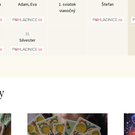
a
Adam, Eva
1. sviatok
Štefan
vianočný
31
Silvester
y