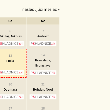
nasledujúci mesiac »
So
Ne
6
7
Mikuláš, Nikolas
Ambróz
14
13
Branislava,
Lucia
Bronislava
20
21
Dagmara
Bohdan, Noel
27
28