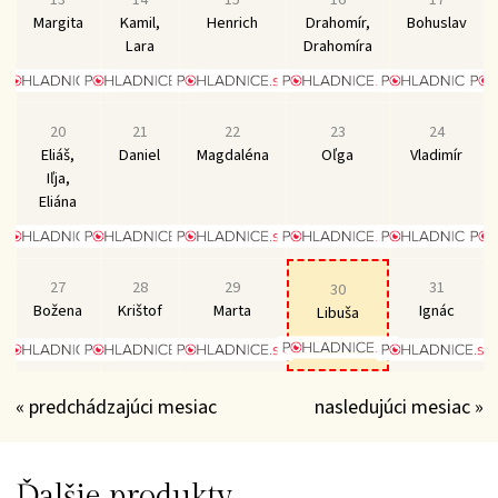
Margita
Kamil,
Henrich
Drahomír,
Bohuslav
Lara
Drahomíra
20
21
22
23
24
Eliáš,
Daniel
Magdaléna
Oľga
Vladimír
Iľja,
Eliána
27
28
29
31
30
Božena
Krištof
Marta
Ignác
Libuša
« predchádzajúci mesiac
nasledujúci mesiac »
Ďalšie produkty