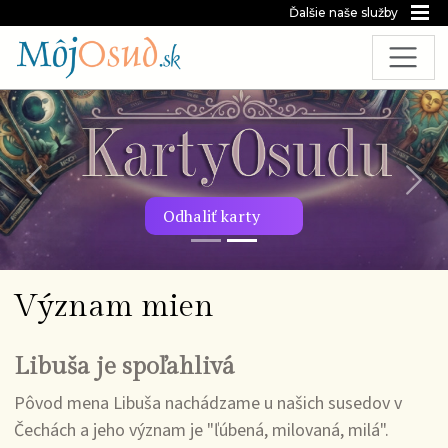
Ďalšie naše služby
Predchádzajúca snímka
Nasl
Odhaliť karty
Význam mien
Libuša je spoľahlivá
Pôvod mena Libuša nachádzame u našich susedov v
Čechách a jeho význam je "ľúbená, milovaná, milá".