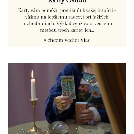
Karty Osudu
Karty vám pomôžu preniknúť k vašej intuícii -
vášmu najlepšiemu radcovi pri ťažkých
rozhodnutiach. Výklad využíva osvedčenú
metódu troch kariet. Ich...
» chcem vedieť viac