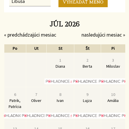
JÚL 2026
« predchádzajúci mesiac
nasledujúci mesiac »
Po
Ut
St
Št
Pi
1
2
3
Diana
Berta
Miloslav
6
7
8
9
10
Patrik,
Oliver
Ivan
Lujza
Amália
Patrícia
13
14
15
16
17