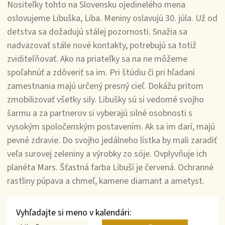
Nositeľky tohto na Slovensku ojedinelého mena
oslovujeme Libuška, Liba. Meniny oslavujú 30. júla. Už od
detstva sa dožadujú stálej pozornosti. Snažia sa
nadväzovať stále nové kontakty, potrebujú sa totiž
zviditeľňovať. Ako na priateľky sa na ne môžeme
spoľahnúť a zdôveriť sa im. Pri štúdiu či pri hľadaní
zamestnania majú určený presný cieľ. Dokážu pritom
zmobilizovať všetky sily. Libušky sú si vedomé svojho
šarmu a za partnerov si vyberajú silné osobnosti s
vysokým spoločenským postavením. Ak sa im darí, majú
pevné zdravie. Do svojho jedálneho lístka by mali zaradiť
veľa surovej zeleniny a výrobky zo sóje. Ovplyvňuje ich
planéta Mars. Šťastná farba Libuší je červená. Ochranné
rastliny púpava a chmeľ, kamene diamant a ametyst.
Vyhľadajte si meno v kalendári: