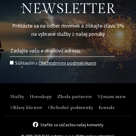
NEWSLETTER
Prihláste sa na odber noviniek a získajte zľavu 5%
na vybrané služby z našej ponuky
Súhlasím s
Obchodnými podmienkami
Služby
Horoskopy
Zhoda partnerov
Význam mien
Ohlasy klientov
Obchodné podmienky
Kontakt
Staňte sa súčasťou našej komunity
© 2009-2026 ELET systems, s. r. o. Všetky práva vyhradené.