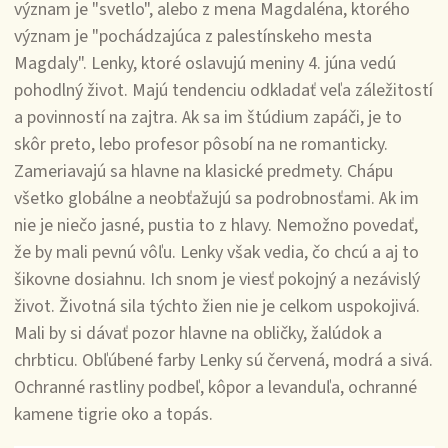
význam je "svetlo", alebo z mena Magdaléna, ktorého
význam je "pochádzajúca z palestínskeho mesta
Magdaly". Lenky, ktoré oslavujú meniny 4. júna vedú
pohodlný život. Majú tendenciu odkladať veľa záležitostí
a povinností na zajtra. Ak sa im štúdium zapáči, je to
skôr preto, lebo profesor pôsobí na ne romanticky.
Zameriavajú sa hlavne na klasické predmety. Chápu
všetko globálne a neobťažujú sa podrobnosťami. Ak im
nie je niečo jasné, pustia to z hlavy. Nemožno povedať,
že by mali pevnú vôľu. Lenky však vedia, čo chcú a aj to
šikovne dosiahnu. Ich snom je viesť pokojný a nezávislý
život. Životná sila týchto žien nie je celkom uspokojivá.
Mali by si dávať pozor hlavne na obličky, žalúdok a
chrbticu. Obľúbené farby Lenky sú červená, modrá a sivá.
Ochranné rastliny podbeľ, kôpor a levanduľa, ochranné
kamene tigrie oko a topás.