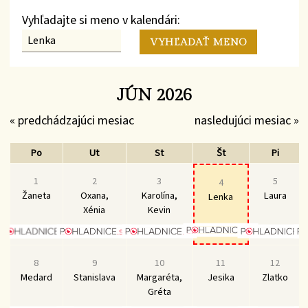
Vyhľadajte si meno v kalendári:
JÚN 2026
« predchádzajúci mesiac
nasledujúci mesiac »
Po
Ut
St
Št
Pi
1
2
3
5
4
Žaneta
Oxana,
Karolína,
Laura
Lenka
Xénia
Kevin
8
9
10
11
12
Medard
Stanislava
Margaréta,
Jesika
Zlatko
Gréta