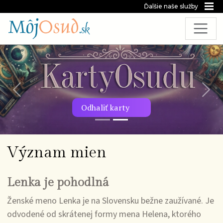
Ďalšie naše služby
Predchádzajúca snímka
Nasl
Odhaliť karty
Význam mien
Lenka je pohodlná
Ženské meno Lenka je na Slovensku bežne zaužívané. Je
odvodené od skrátenej formy mena Helena, ktorého