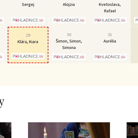
Sergej
Alojzia
Kvetoslava,
Rafael
30
31
29
Šimon, Simon,
Aurélia
Klára, Kiara
Simona
y