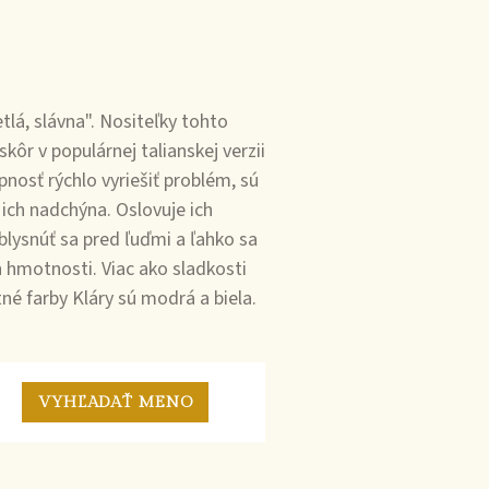
lá, slávna". Nositeľky tohto
ôr v populárnej talianskej verzii
nosť rýchlo vyriešiť problém, sú
 ich nadchýna. Oslovuje ich
blysnúť sa pred ľuďmi a ľahko sa
h hmotnosti. Viac ako sladkosti
né farby Kláry sú modrá a biela.