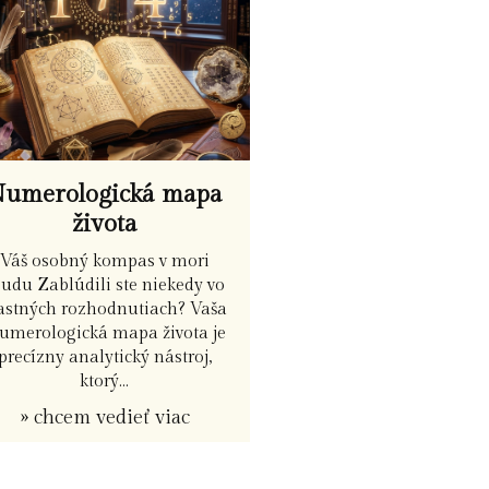
umerologická mapa
života
Váš osobný kompas v mori
sudu Zablúdili ste niekedy vo
astných rozhodnutiach? Vaša
umerologická mapa života je
precízny analytický nástroj,
ktorý...
» chcem vedieť viac