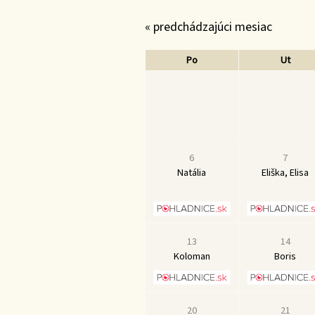
« predchádzajúci mesiac
Po
Ut
6
7
Natália
Eliška, Elisa
13
14
Koloman
Boris
20
21