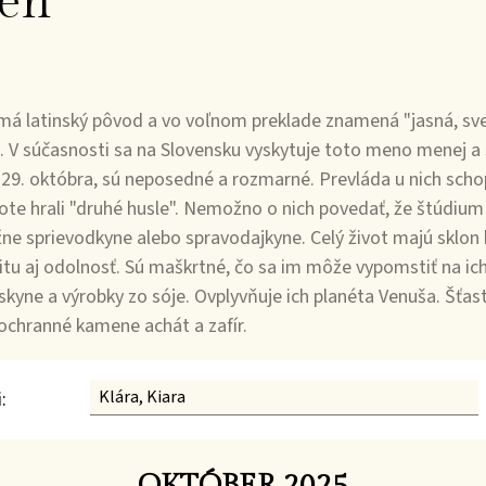
en
má latinský pôvod a vo voľnom preklade znamená "jasná, svet
 V súčasnosti sa na Slovensku vyskytuje toto meno menej a sk
 29. októbra, sú neposedné a rozmarné. Prevláda u nich schop
vote hrali "druhé husle". Nemožno o nich povedať, že štúdium
žne sprievodkyne alebo spravodajkyne. Celý život majú sklon 
litu aj odolnosť. Sú maškrtné, čo sa im môže vypomstiť na ic
skyne a výrobky zo sóje. Ovplyvňuje ich planéta Venuša. Šťast
 ochranné kamene achát a zafír.
:
OKTÓBER 2025