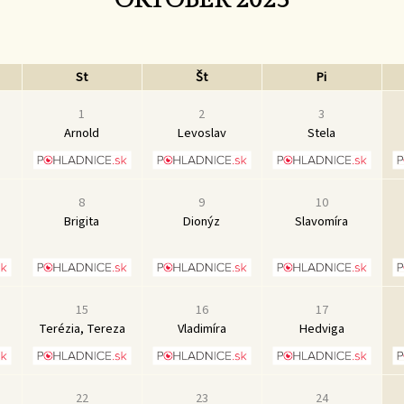
St
Št
Pi
1
2
3
Arnold
Levoslav
Stela
8
9
10
Brigita
Dionýz
Slavomíra
15
16
17
Terézia, Tereza
Vladimíra
Hedviga
22
23
24