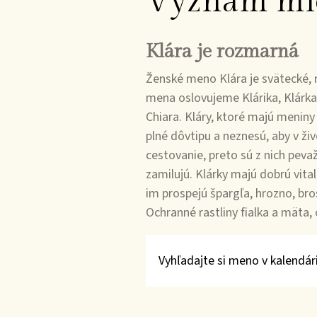
Význam mi
Klára je rozmarná
Ženské meno Klára je svätecké, 
mena oslovujeme Klárika, Klárka.
Chiara. Kláry, ktoré majú meniny
plné dôvtipu a neznesú, aby v ži
cestovanie, preto sú z nich peva
zamilujú. Klárky majú dobrú vita
im prospejú špargľa, hrozno, bro
Ochranné rastliny fialka a mäta,
Vyhľadajte si meno v kalendári