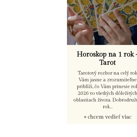
Horoskop na 1 rok 
Tarot
Tarotový rozbor na celý ro
Vám jasne a zrozumiteľne
priblíži, čo Vám prinesie ro
2026 vo všetkých dôležitýc
oblastiach života. Dobrodru
rok...
» chcem vedieť viac