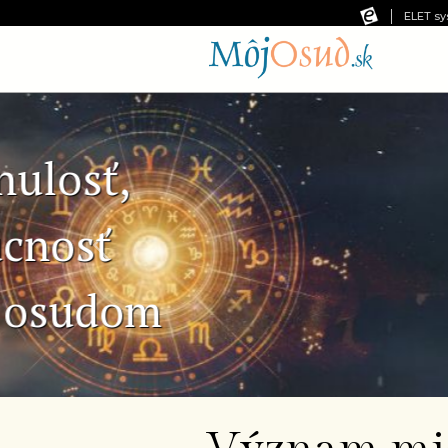
ELET sy
Predchádzajúca snímka
Č
Ne
pr
od