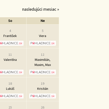
nasledujúci mesiac »
So
Ne
4
5
František
Viera
11
12
Valentína
Maximilián,
Maxim, Max
18
19
Lukáš
Kristián
25
26