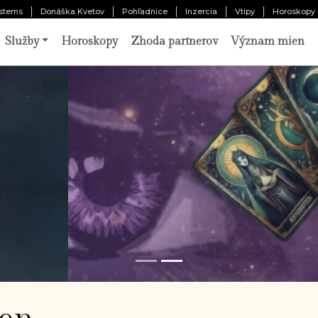
stems
Donáška Kvetov
Pohľadnice
Inzercia
Vtipy
Horoskopy
Služby
Horoskopy
Zhoda partnerov
Význam mien
o vám pripravil osud?
Odhaliť 
chajte tri karty prehovoriť o vašej minulosti,
ítomnosti a budúcnosti. Výklad pripravený
borníkom.