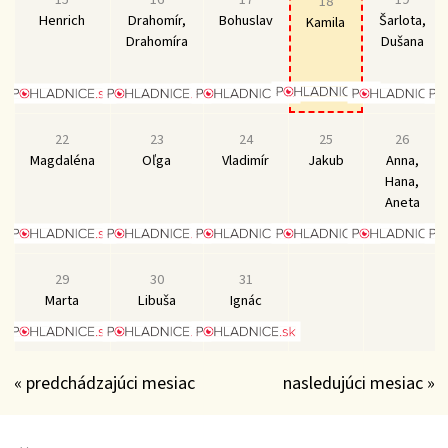
18
Henrich
Drahomír,
Bohuslav
Šarlota,
Kamila
Drahomíra
Dušana
22
23
24
25
26
Magdaléna
Oľga
Vladimír
Jakub
Anna,
Hana,
Aneta
29
30
31
Marta
Libuša
Ignác
« predchádzajúci mesiac
nasledujúci mesiac »