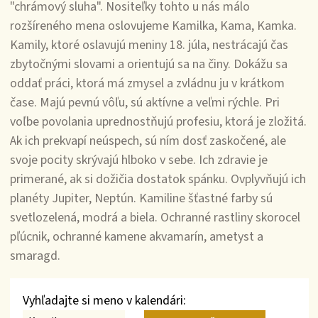
"chrámový sluha". Nositeľky tohto u nás málo
rozšíreného mena oslovujeme Kamilka, Kama, Kamka.
Kamily, ktoré oslavujú meniny 18. júla, nestrácajú čas
zbytočnými slovami a orientujú sa na činy. Dokážu sa
oddať práci, ktorá má zmysel a zvládnu ju v krátkom
čase. Majú pevnú vôľu, sú aktívne a veľmi rýchle. Pri
voľbe povolania uprednostňujú profesiu, ktorá je zložitá.
Ak ich prekvapí neúspech, sú ním dosť zaskočené, ale
svoje pocity skrývajú hlboko v sebe. Ich zdravie je
primerané, ak si dožičia dostatok spánku. Ovplyvňujú ich
planéty Jupiter, Neptún. Kamiline šťastné farby sú
svetlozelená, modrá a biela. Ochranné rastliny skorocel
pľúcnik, ochranné kamene akvamarín, ametyst a
smaragd.
Vyhľadajte si meno v kalendári: