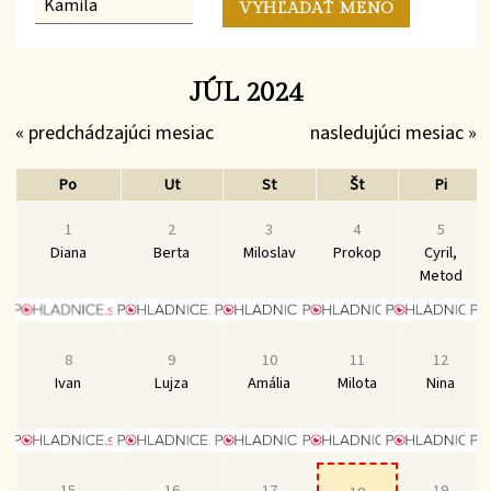
JÚL 2024
« predchádzajúci mesiac
nasledujúci mesiac »
Po
Ut
St
Št
Pi
1
2
3
4
5
Diana
Berta
Miloslav
Prokop
Cyril,
Metod
8
9
10
11
12
Ivan
Lujza
Amália
Milota
Nina
15
16
17
19