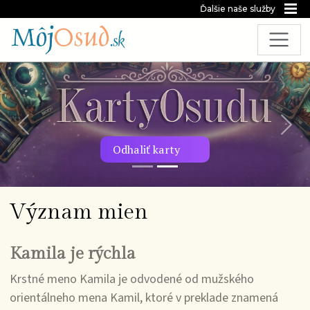
Ďalšie naše služby
Predchádzajúca snímka
Nasl
Odhaliť karty
Význam mien
Kamila je rýchla
Krstné meno Kamila je odvodené od mužského
orientálneho mena Kamil, ktoré v preklade znamená