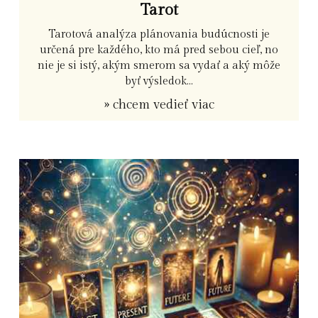
Tarot
Tarotová analýza plánovania budúcnosti je
určená pre každého, kto má pred sebou cieľ, no
nie je si istý, akým smerom sa vydať a aký môže
byť výsledok...
» chcem vedieť viac