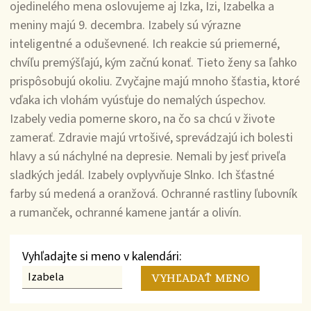
ojedinelého mena oslovujeme aj Izka, Izi, Izabelka a
meniny majú 9. decembra. Izabely sú výrazne
inteligentné a oduševnené. Ich reakcie sú priemerné,
chvíľu premýšľajú, kým začnú konať. Tieto ženy sa ľahko
prispôsobujú okoliu. Zvyčajne majú mnoho šťastia, ktoré
vďaka ich vlohám vyúsťuje do nemalých úspechov.
Izabely vedia pomerne skoro, na čo sa chcú v živote
zamerať. Zdravie majú vrtošivé, sprevádzajú ich bolesti
hlavy a sú náchylné na depresie. Nemali by jesť priveľa
sladkých jedál. Izabely ovplyvňuje Slnko. Ich šťastné
farby sú medená a oranžová. Ochranné rastliny ľubovník
a rumanček, ochranné kamene jantár a olivín.
Vyhľadajte si meno v kalendári: