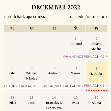
DECEMBER 2022
« predchádzajúci mesiac
nasledujúci mesiac »
Po
Ut
St
Št
Pi
1
2
Edmund
Bibiána,
Viviána
5
6
7
8
9
Oto
Mikuláš,
Ambróz
Marína
Izabela
Nikolas
12
13
14
15
16
Otília
Lucia
Branislava,
Ivica
Albína
Bronislava