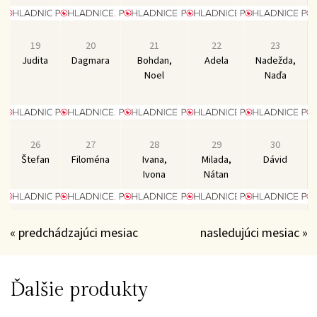
19
20
21
22
23
Judita
Dagmara
Bohdan,
Adela
Nadežda,
Noel
Naďa
26
27
28
29
30
Štefan
Filoména
Ivana,
Milada,
Dávid
Ivona
Nátan
« predchádzajúci mesiac
nasledujúci mesiac »
Ďalšie produkty