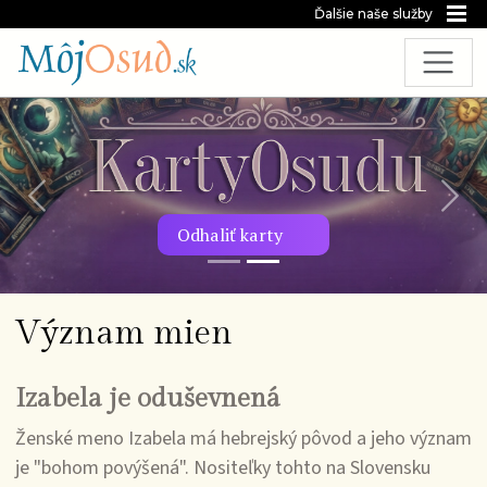
Ďalšie naše služby
Predchádzajúca snímka
Nasl
Odhaliť karty
Význam mien
Izabela je oduševnená
Ženské meno Izabela má hebrejský pôvod a jeho význam
je "bohom povýšená". Nositeľky tohto na Slovensku