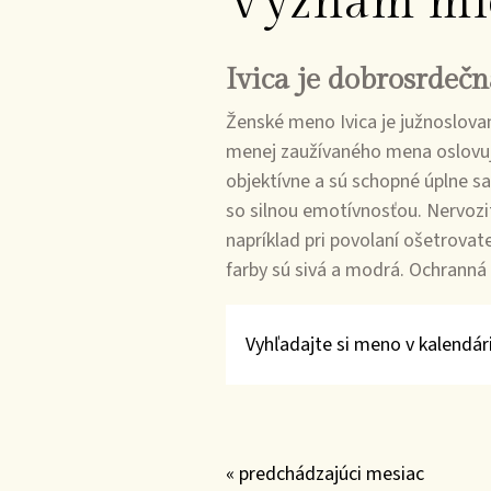
Význam mi
Ivica je dobrosrdečn
Ženské meno Ivica je južnoslova
menej zaužívaného mena oslovuje
objektívne a sú schopné úplne sa
so silnou emotívnosťou. Nervozit
napríklad pri povolaní ošetrovate
farby sú sivá a modrá. Ochranná
Vyhľadajte si meno v kalendári
« predchádzajúci mesiac