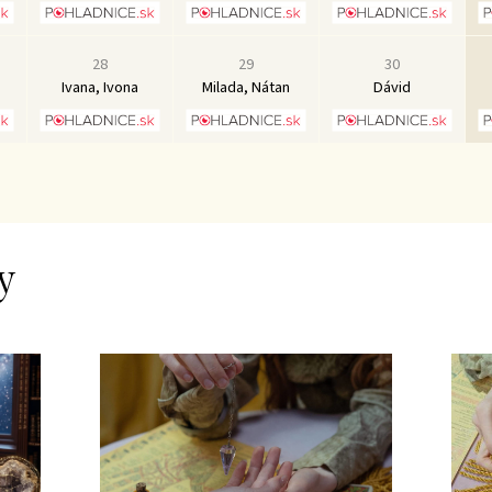
28
29
30
Ivana, Ivona
Milada, Nátan
Dávid
y