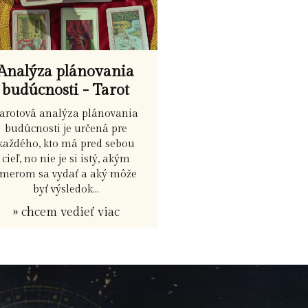
Analýza plánovania
budúcnosti - Tarot
arotová analýza plánovania
budúcnosti je určená pre
každého, kto má pred sebou
cieľ, no nie je si istý, akým
smerom sa vydať a aký môže
byť výsledok...
» chcem vedieť viac