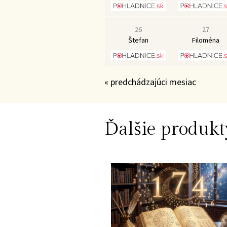
26
27
Štefan
Filoména
« predchádzajúci mesiac
Ďalšie produkt