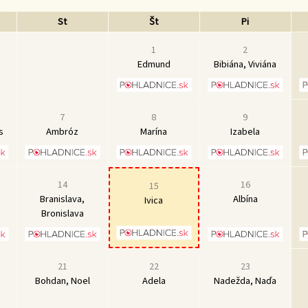
St
Št
Pi
1
2
Edmund
Bibiána, Viviána
7
8
9
s
Ambróz
Marína
Izabela
14
16
15
Branislava,
Albína
Ivica
Bronislava
21
22
23
Bohdan, Noel
Adela
Nadežda, Naďa