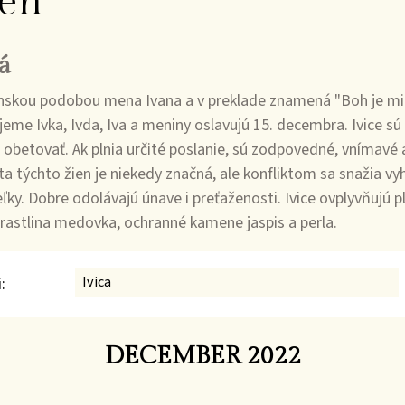
en
á
nskou podobou mena Ivana a v preklade znamená "Boh je milo
me Ivka, Ivda, Iva a meniny oslavujú 15. decembra. Ivice sú
 obetovať. Ak plnia určité poslanie, sú zodpovedné, vnímavé 
a týchto žien je niekedy značná, ale konfliktom sa snažia vy
ľky. Dobre odolávajú únave i preťaženosti. Ivice ovplyvňujú p
 rastlina medovka, ochranné kamene jaspis a perla.
:
DECEMBER 2022