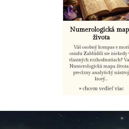
Numerologická ma
života
Váš osobný kompas v mori
osudu Zablúdili ste niekedy 
vlastných rozhodnutiach? V
Numerologická mapa života 
precízny analytický nástroj
ktorý...
» chcem vedieť viac