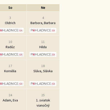
So
Ne
3
4
Oldrich
Barbora, Barbara
10
11
Radúz
Hilda
17
18
Kornélia
Sláva, Slávka
24
25
Adam, Eva
1. sviatok
vianočný