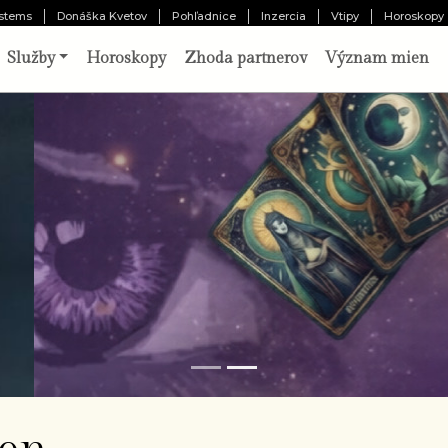
stems
Donáška Kvetov
Pohľadnice
Inzercia
Vtipy
Horoskopy
Služby
Horoskopy
Zhoda partnerov
Význam mien
o vám pripravil osud?
Odhaliť 
chajte tri karty prehovoriť o vašej minulosti,
ítomnosti a budúcnosti. Výklad pripravený
borníkom.