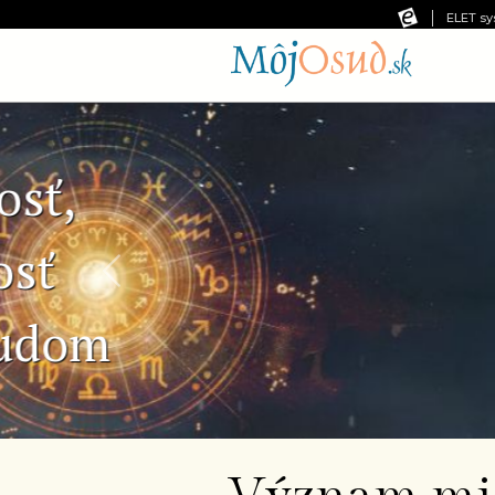
ELET sy
Predchádzajúca snímka
Č
Ne
pr
od