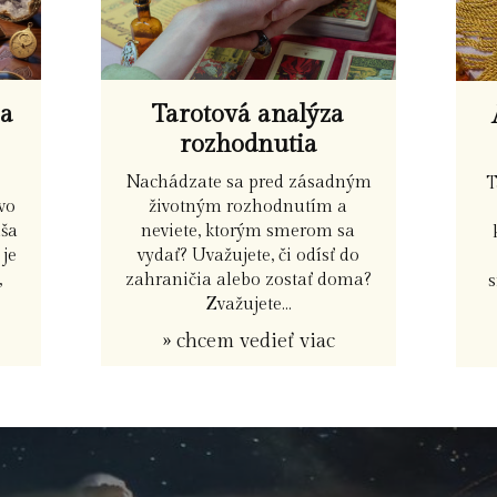
pa
Tarotová analýza
rozhodnutia
Nachádzate sa pred zásadným
T
vo
životným rozhodnutím a
aša
neviete, ktorým smerom sa
je
vydať? Uvažujete, či odísť do
,
zahraničia alebo zostať doma?
Zvažujete...
» chcem vedieť viac