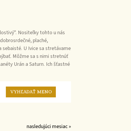
stivý". Nositeľky tohto u nás
 dobrosrdečné, plaché,
a sebaisté. U Ivice sa stretávame
hýbať. Môžme sa s nimi stretnúť
lanéty Urán a Saturn. Ich šťastné
nasledujúci mesiac »