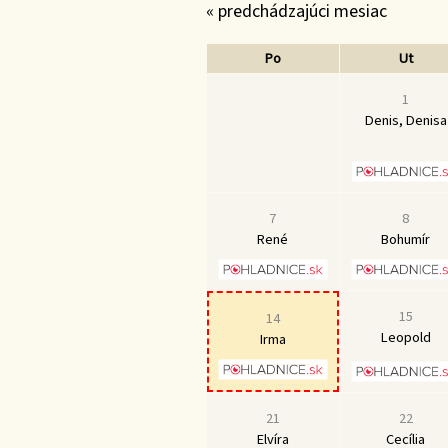
« predchádzajúci mesiac
Po
Ut
1
Denis, Denisa
7
8
René
Bohumír
15
14
Leopold
Irma
21
22
Elvíra
Cecília