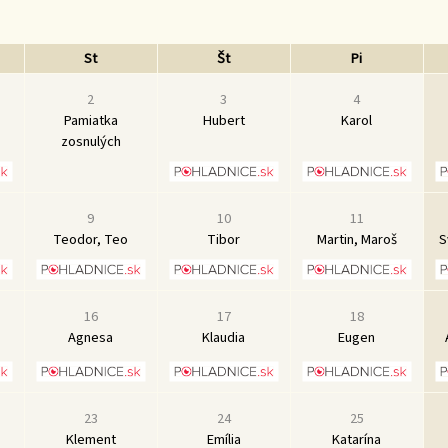
St
Št
Pi
2
3
4
Pamiatka
Hubert
Karol
zosnulých
9
10
11
Teodor, Teo
Tibor
Martin, Maroš
S
16
17
18
Agnesa
Klaudia
Eugen
23
24
25
Klement
Emília
Katarína