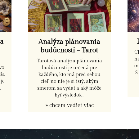
pa
Analýza plánovania
budúcnosti - Tarot
C
na
Tarotová analýza plánovania
in
vo
budúcnosti je určená pre
S
aša
každého, kto má pred sebou
je
cieľ, no nie je si istý, akým
,
smerom sa vydať a aký môže
byť výsledok...
» chcem vedieť viac