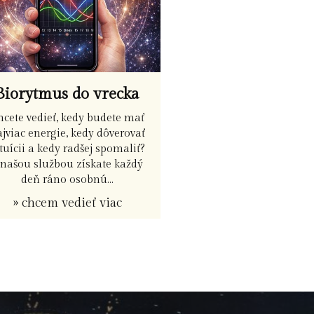
Biorytmus do vrecka
hcete vedieť, kedy budete mať
jviac energie, kedy dôverovať
tuícii a kedy radšej spomaliť?
 našou službou získate každý
deň ráno osobnú...
» chcem vedieť viac