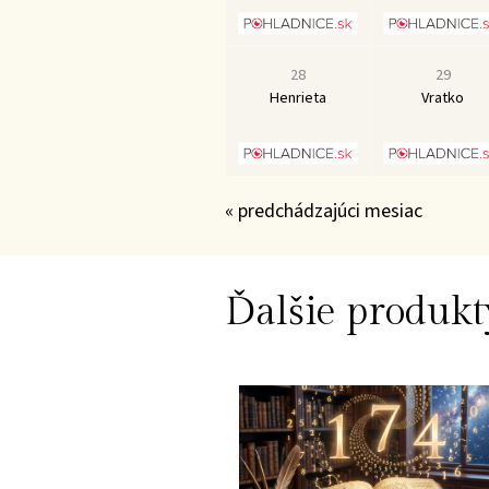
28
29
Henrieta
Vratko
« predchádzajúci mesiac
Ďalšie produkt