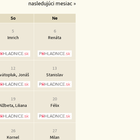
nasledujúci mesiac »
So
Ne
5
6
Imrich
Renáta
12
13
vätopluk, Jonáš
Stanislav
19
20
Alžbeta, Liliana
Félix
26
27
Kornel
Milan