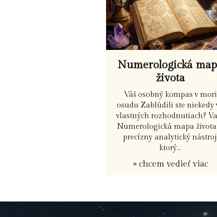
Numerologická ma
života
Váš osobný kompas v mori
osudu Zablúdili ste niekedy 
vlastných rozhodnutiach? V
Numerologická mapa života 
precízny analytický nástroj
ktorý...
» chcem vedieť viac