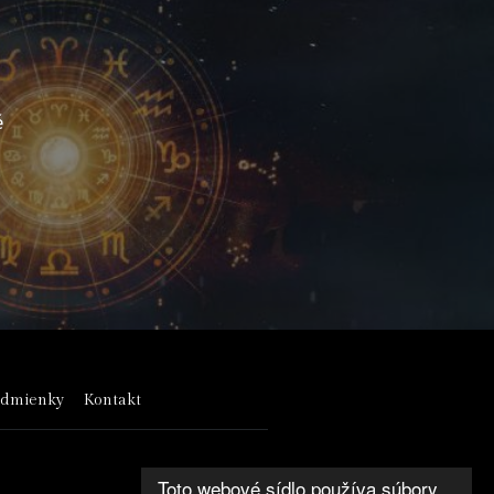
é
odmienky
Kontakt
Toto webové sídlo používa súbory