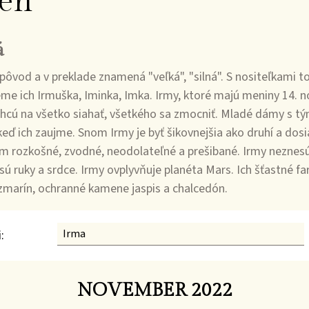
en
á
od a v preklade znamená "veľká", "silná". S nositeľkami t
e ich Irmuška, Iminka, Imka. Irmy, ktoré majú meniny 14. 
chcú na všetko siahať, všetkého sa zmocniť. Mladé dámy s 
, keď ich zaujme. Snom Irmy je byť šikovnejšia ako druhí a dosi
m rozkošné, zvodné, neodolateľné a prešibané. Irmy neznesú
sú ruky a srdce. Irmy ovplyvňuje planéta Mars. Ich šťastné fa
ozmarín, ochranné kamene jaspis a chalcedón.
:
NOVEMBER 2022