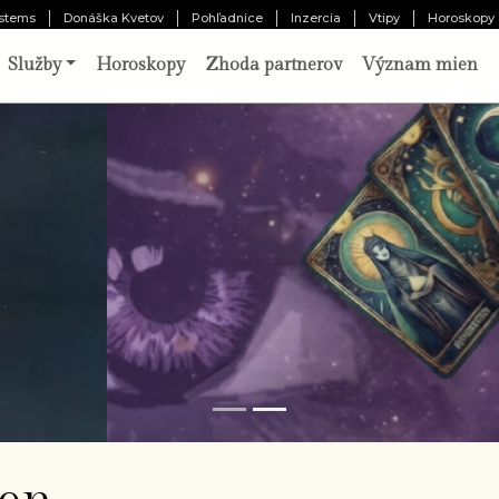
stems
Donáška Kvetov
Pohľadnice
Inzercia
Vtipy
Horoskopy
Služby
Horoskopy
Zhoda partnerov
Význam mien
o vám pripravil osud?
Odhaliť 
chajte tri karty prehovoriť o vašej minulosti,
ítomnosti a budúcnosti. Výklad pripravený
borníkom.