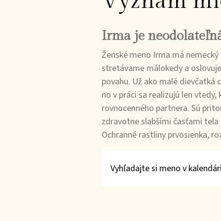
Význam mi
Irma je neodolateľn
Ženské meno Irma má nemecký pôv
stretávame málokedy a oslovujem
povahu. Už ako malé dievčatká 
no v práci sa realizujú len vtedy
rovnocenného partnera. Sú prito
zdravotne slabšími časťami tela 
Ochranné rastliny prvosienka, r
Vyhľadajte si meno v kalendári