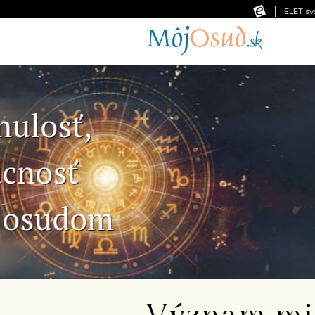
ELET sy
Predchádzajúca snímka
Č
Ne
pr
od