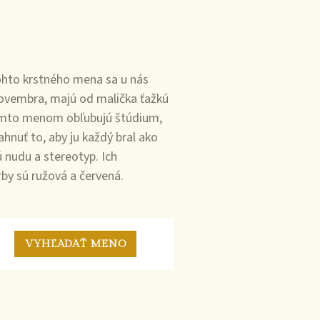
ohto krstného mena sa u nás
novembra, majú od malička ťažkú
týmto menom obľubujú štúdium,
ahnuť to, aby ju každý bral ako
 nudu a stereotyp. Ich
rby sú ružová a červená.