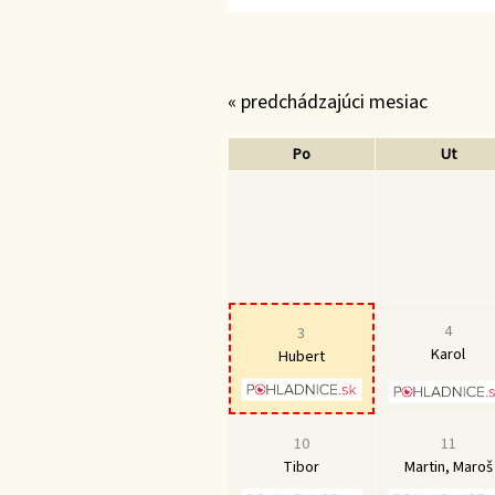
« predchádzajúci mesiac
Po
Ut
4
3
Karol
Hubert
10
11
Tibor
Martin, Maroš