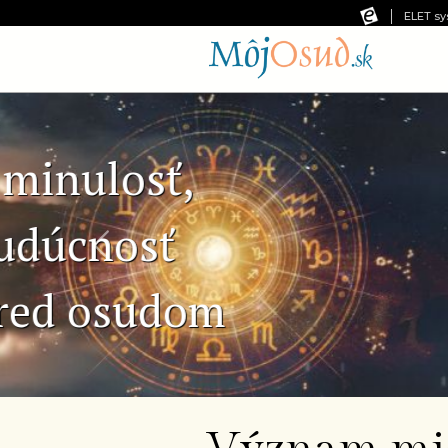
ELET sy
Predchádzajúca snímka
Č
Ne
pr
od