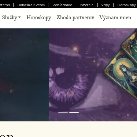
stems
Donáška Kvetov
Pohľadnice
Inzercia
Vtipy
Horoskopy
Služby
Horoskopy
Zhoda partnerov
Význam mien
o vám pripravil osud?
Odhaliť 
chajte tri karty prehovoriť o vašej minulosti,
ítomnosti a budúcnosti. Výklad pripravený
borníkom.