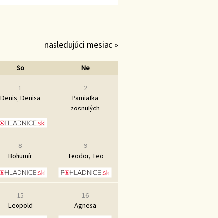
nasledujúci mesiac »
So
Ne
1
2
Denis, Denisa
Pamiatka
zosnulých
8
9
Bohumír
Teodor, Teo
15
16
Leopold
Agnesa