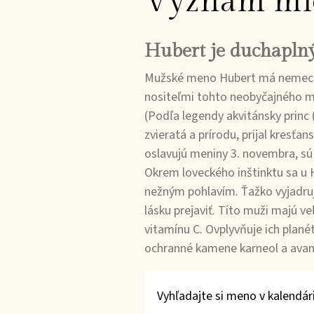
Význam mi
Hubert je duchapln
Mužské meno Hubert má nemecký p
nositeľmi tohto neobyčajného me
(Podľa legendy akvitánsky princ (
zvieratá a prírodu, prijal kresťan
oslavujú meniny 3. novembra, sú t
Okrem loveckého inštinktu sa u Hu
nežným pohlavím. Ťažko vyjadruj
lásku prejaviť. Títo muži majú v
vitamínu C. Ovplyvňuje ich plané
ochranné kamene karneol a avan
Vyhľadajte si meno v kalendári