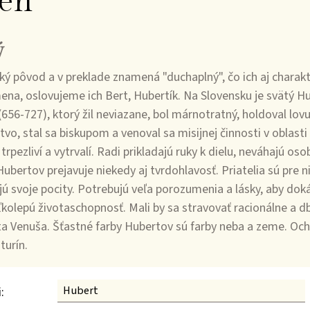
en
ý
ôvod a v preklade znamená "duchaplný", čo ich aj charakte
na, oslovujeme ich Bert, Hubertík. Na Slovensku je svätý 
656-727), ktorý žil neviazane, bol márnotratný, holdoval lovu,
stvo, stal sa biskupom a venoval sa misijnej činnosti v oblasti
rpezliví a vytrvalí. Radi prikladajú ruky k dielu, neváhajú o
bertov prejavuje niekedy aj tvrdohlavosť. Priatelia sú pre ni
ú svoje pocity. Potrebujú veľa porozumenia a lásky, aby dok
eľkolepú životaschopnosť. Mali by sa stravovať racionálne a 
ta Venuša. Šťastné farby Hubertov sú farby neba a zeme. Och
turín.
: