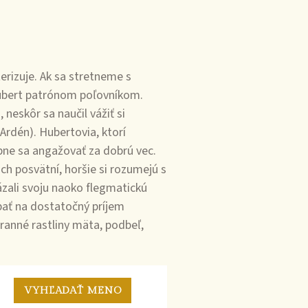
rizuje. Ak sa stretneme s
Hubert patrónom poľovníkom.
 neskôr sa naučil vážiť si
 Ardén). Hubertovia, ktorí
sobne sa angažovať za dobrú vec.
ch posvätní, horšie si rozumejú s
ázali svoju naoko flegmatickú
dbať na dostatočný príjem
ranné rastliny mäta, podbeľ,