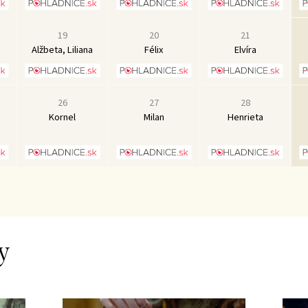
19
20
21
Alžbeta, Liliana
Félix
Elvíra
26
27
28
Kornel
Milan
Henrieta
y