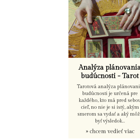
Analýza plánovani
budúcnosti - Tarot
Tarotová analýza plánovan
budúcnosti je určená pre
každého, kto má pred sebo
cieľ, no nie je si istý, akým
smerom sa vydať a aký môž
byť výsledok...
» chcem vedieť viac