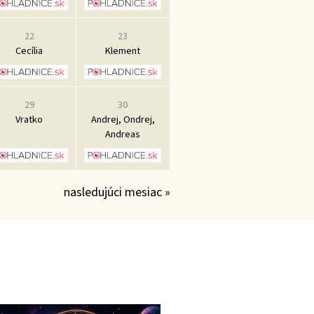
22
23
Cecília
Klement
29
30
Vratko
Andrej, Ondrej,
Andreas
nasledujúci mesiac »