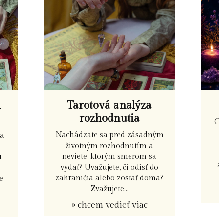
Tarotová analýza
a
rozhodnutia
C
Nachádzate sa pred zásadným
ia
životným rozhodnutím a
neviete, ktorým smerom sa
u
vydať? Uvažujete, či odísť do
zahraničia alebo zostať doma?
e
Zvažujete...
» chcem vedieť viac