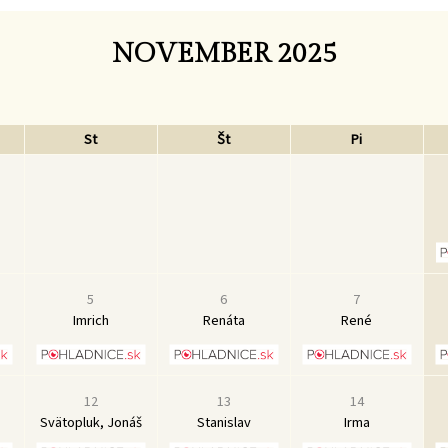
NOVEMBER 2025
St
Št
Pi
5
6
7
Imrich
Renáta
René
12
13
14
Svätopluk, Jonáš
Stanislav
Irma