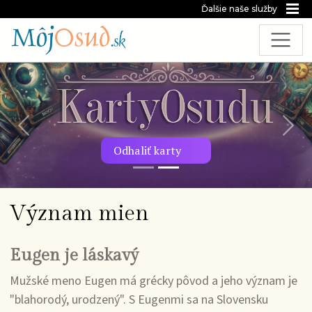
Ďalšie naše služby
Predchádzajúca snímka
Nasl
Odhaliť karty
Význam mien
Eugen je láskavý
Mužské meno Eugen má grécky pôvod a jeho význam je
"blahorodý, urodzený". S Eugenmi sa na Slovensku