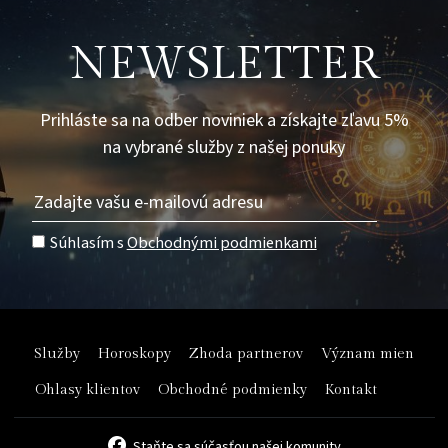
NEWSLETTER
Prihláste sa na odber noviniek a získajte zľavu 5%
na vybrané služby z našej ponuky
Súhlasím s
Obchodnými podmienkami
Služby
Horoskopy
Zhoda partnerov
Význam mien
Ohlasy klientov
Obchodné podmienky
Kontakt
Staňte sa súčasťou našej komunity