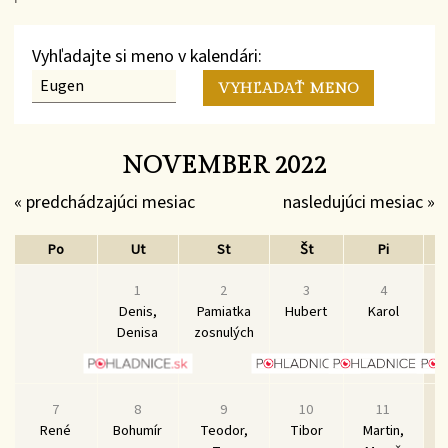
Vyhľadajte si meno v kalendári:
NOVEMBER 2022
« predchádzajúci mesiac
nasledujúci mesiac »
Po
Ut
St
Št
Pi
1
2
3
4
Denis,
Pamiatka
Hubert
Karol
Denisa
zosnulých
7
8
9
10
11
René
Bohumír
Teodor,
Tibor
Martin,
S