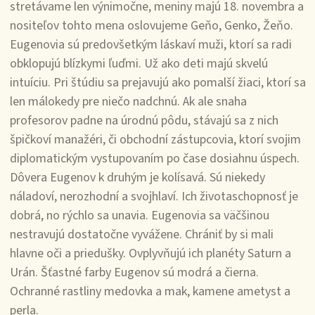
stretávame len výnimočne, meniny majú 18. novembra a
nositeľov tohto mena oslovujeme Geňo, Genko, Žeňo.
Eugenovia sú predovšetkým láskaví muži, ktorí sa radi
obklopujú blízkymi ľuďmi. Už ako deti majú skvelú
intuíciu. Pri štúdiu sa prejavujú ako pomalší žiaci, ktorí sa
len málokedy pre niečo nadchnú. Ak ale snaha
profesorov padne na úrodnú pôdu, stávajú sa z nich
špičkoví manažéri, či obchodní zástupcovia, ktorí svojim
diplomatickým vystupovaním po čase dosiahnu úspech.
Dôvera Eugenov k druhým je kolísavá. Sú niekedy
náladoví, nerozhodní a svojhlaví. Ich životaschopnosť je
dobrá, no rýchlo sa unavia. Eugenovia sa väčšinou
nestravujú dostatočne vyvážene. Chrániť by si mali
hlavne oči a priedušky. Ovplyvňujú ich planéty Saturn a
Urán. Šťastné farby Eugenov sú modrá a čierna.
Ochranné rastliny medovka a mak, kamene ametyst a
perla.