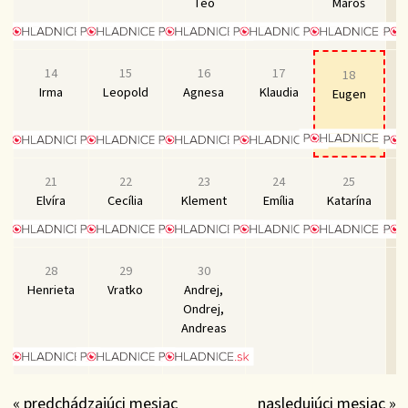
Teo
Maroš
14
15
16
17
18
Irma
Leopold
Agnesa
Klaudia
Eugen
21
22
23
24
25
Elvíra
Cecília
Klement
Emília
Katarína
28
29
30
Henrieta
Vratko
Andrej,
Ondrej,
Andreas
« predchádzajúci mesiac
nasledujúci mesiac »