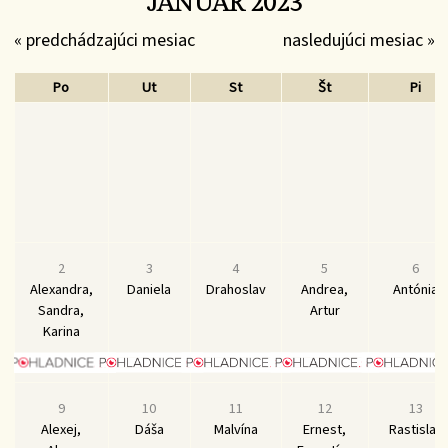
JANUÁR 2023
« predchádzajúci mesiac
nasledujúci mesiac »
Po
Ut
St
Št
Pi
2
3
4
5
6
Alexandra,
Daniela
Drahoslav
Andrea,
Antónia
Sandra,
Artur
Karina
9
10
11
12
13
Alexej,
Dáša
Malvína
Ernest,
Rastislav