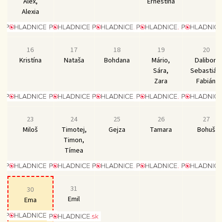
Alex,
Ernestína
Alexia
16
17
18
19
20
Kristína
Nataša
Bohdana
Mário,
Dalibor,
Sára,
Sebastián,
Zara
Fabián
23
24
25
26
27
Miloš
Timotej,
Gejza
Tamara
Bohuš
Timon,
Tímea
31
30
Emil
Ema