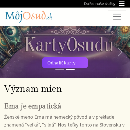
Ďalšie naše služby
Predchádzajúca snímka
Nasl
Odhaliť karty
Význam mien
Ema je empatická
Ženské meno Ema má nemecký pôvod a v preklade
znamená "veľká", "silná". Nositeľky tohto na Slovensku v