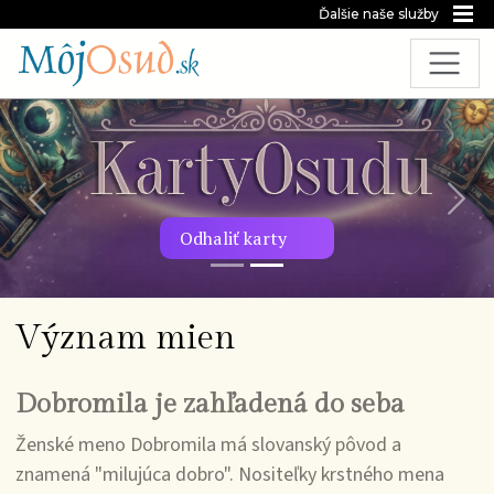
Ďalšie naše služby
Predchádzajúca snímka
Nasl
Odhaliť karty
Význam mien
Dobromila je zahľadená do seba
Ženské meno Dobromila má slovanský pôvod a
znamená "milujúca dobro". Nositeľky krstného mena