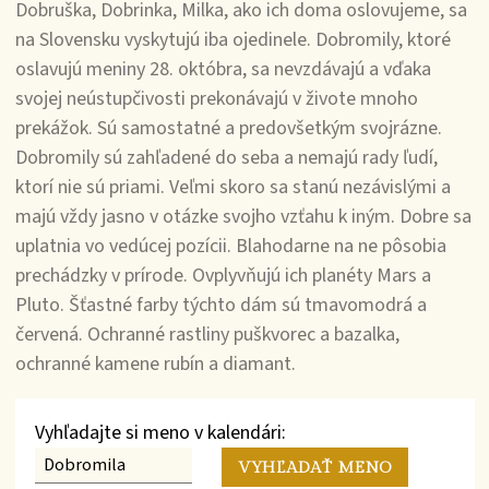
Dobruška, Dobrinka, Milka, ako ich doma oslovujeme, sa
na Slovensku vyskytujú iba ojedinele. Dobromily, ktoré
oslavujú meniny 28. októbra, sa nevzdávajú a vďaka
svojej neústupčivosti prekonávajú v živote mnoho
prekážok. Sú samostatné a predovšetkým svojrázne.
Dobromily sú zahľadené do seba a nemajú rady ľudí,
ktorí nie sú priami. Veľmi skoro sa stanú nezávislými a
majú vždy jasno v otázke svojho vzťahu k iným. Dobre sa
uplatnia vo vedúcej pozícii. Blahodarne na ne pôsobia
prechádzky v prírode. Ovplyvňujú ich planéty Mars a
Pluto. Šťastné farby týchto dám sú tmavomodrá a
červená. Ochranné rastliny puškvorec a bazalka,
ochranné kamene rubín a diamant.
Vyhľadajte si meno v kalendári: