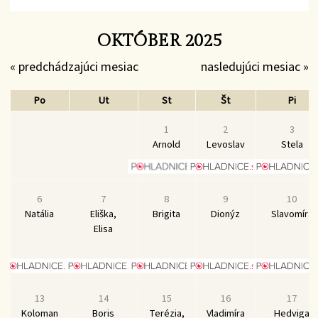
OKTÓBER 2025
« predchádzajúci mesiac
nasledujúci mesiac »
Po
Ut
St
Št
Pi
1
2
3
Arnold
Levoslav
Stela
6
7
8
9
10
Natália
Eliška,
Brigita
Dionýz
Slavomíra
Elisa
13
14
15
16
17
Koloman
Boris
Terézia,
Vladimíra
Hedviga