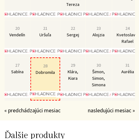
Tereza
20
21
22
23
24
Vendelín
Uršuľa
Sergej
Alojzia
Kvetoslava,
Rafael
27
29
30
31
28
Sabína
Klára,
Šimon,
Aurélia
Dobromila
Kiara
Simon,
Simona
« predchádzajúci mesiac
nasledujúci mesiac »
Ďalšie produkty