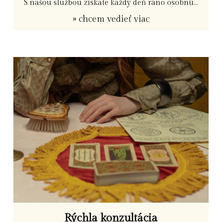
S našou službou získate každý deň ráno osobnú...
» chcem vedieť viac
Rýchla konzultácia