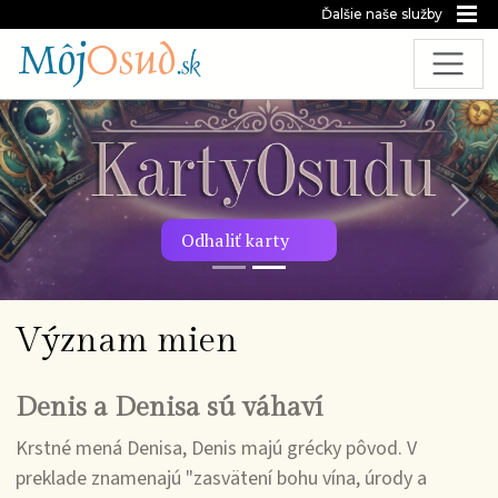
Ďalšie naše služby
Predchádzajúca snímka
Nasl
Odhaliť karty
Význam mien
Denis a Denisa sú váhaví
Krstné mená Denisa, Denis majú grécky pôvod. V
preklade znamenajú "zasvätení bohu vína, úrody a