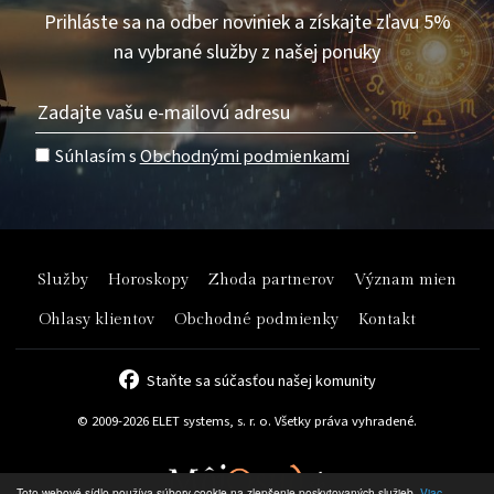
Prihláste sa na odber noviniek a získajte zľavu 5%
na vybrané služby z našej ponuky
Súhlasím s
Obchodnými podmienkami
Služby
Horoskopy
Zhoda partnerov
Význam mien
Ohlasy klientov
Obchodné podmienky
Kontakt
Staňte sa súčasťou našej komunity
© 2009-2026 ELET systems, s. r. o. Všetky práva vyhradené.
Toto webové sídlo používa súbory cookie na zlepšenie poskytovaných služieb.
Viac