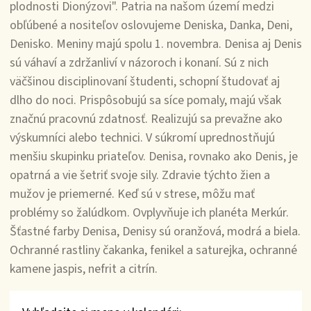
plodnosti Dionýzovi". Patria na našom území medzi
obľúbené a nositeľov oslovujeme Deniska, Danka, Deni,
Denisko. Meniny majú spolu 1. novembra. Denisa aj Denis
sú váhaví a zdržanliví v názoroch i konaní. Sú z nich
väčšinou disciplinovaní študenti, schopní študovať aj
dlho do noci. Prispôsobujú sa síce pomaly, majú však
značnú pracovnú zdatnosť. Realizujú sa prevažne ako
výskumníci alebo technici. V súkromí uprednostňujú
menšiu skupinku priateľov. Denisa, rovnako ako Denis, je
opatrná a vie šetriť svoje sily. Zdravie týchto žien a
mužov je priemerné. Keď sú v strese, môžu mať
problémy so žalúdkom. Ovplyvňuje ich planéta Merkúr.
Šťastné farby Denisa, Denisy sú oranžová, modrá a biela.
Ochranné rastliny čakanka, fenikel a saturejka, ochranné
kamene jaspis, nefrit a citrín.