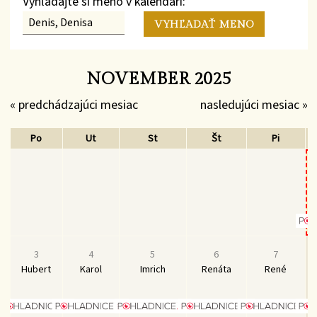
Vyhľadajte si meno v kalendári:
NOVEMBER 2025
« predchádzajúci mesiac
nasledujúci mesiac »
Po
Ut
St
Št
Pi
3
4
5
6
7
Hubert
Karol
Imrich
Renáta
René