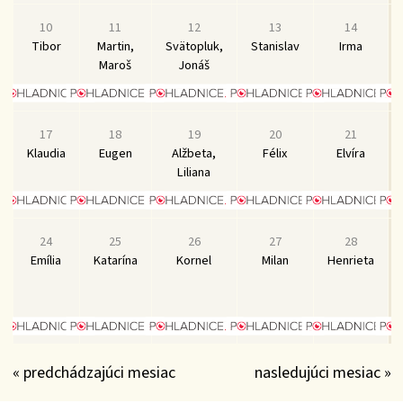
10
11
12
13
14
Tibor
Martin,
Svätopluk,
Stanislav
Irma
Maroš
Jonáš
17
18
19
20
21
Klaudia
Eugen
Alžbeta,
Félix
Elvíra
Liliana
24
25
26
27
28
Emília
Katarína
Kornel
Milan
Henrieta
« predchádzajúci mesiac
nasledujúci mesiac »