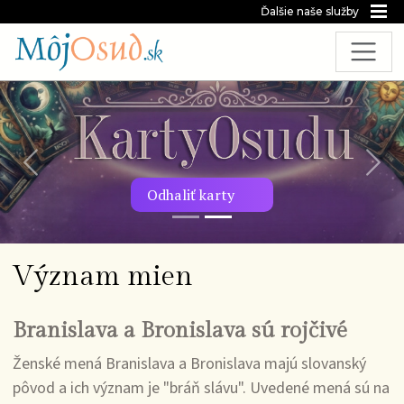
Ďalšie naše služby
Predchádzajúca snímka
Nasl
Odhaliť karty
Význam mien
Branislava a Bronislava sú rojčivé
Ženské mená Branislava a Bronislava majú slovanský
pôvod a ich význam je "bráň slávu". Uvedené mená sú na