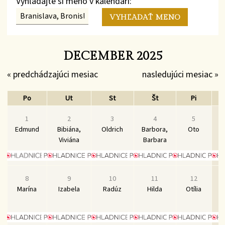
Vyhľadajte si meno v kalendári:
DECEMBER 2025
« predchádzajúci mesiac
nasledujúci mesiac »
Po
Ut
St
Št
Pi
1
2
3
4
5
Edmund
Bibiána,
Oldrich
Barbora,
Oto
M
Viviána
Barbara
N
8
9
10
11
12
Marína
Izabela
Radúz
Hilda
Otília