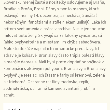
Slovensku menej časté a nositeľky oslovujeme aj Braňa,
Braňka a Broňa, Broni. Dámy s týmto menom, ktoré
oslavujú meniny 14. decembra, sa nechávajú unášať
nekonečnými fantáziami a stále niekam unikajú. Láka ich
pritom svet umenia a práca v archíve. Nie je jednoduché
milovať tieto ženy. Skrývajú sa za falošný cynizmus, sú
ľahko ovplyvniteľné a miestami im chýba sebadôvera.
Málokto dokáže naplniť ich romantické predstavy. Ich
zdravie je kolísavé. Bronislavy často trápia bolesti hlavy
a menšie depresie. Mali by si preto dopriať odpočinok v
kombinácii s aktívnym pohybom. Branislavy a Bronislavy
ovplyvňuje Mesiac. Ich šťastné farby sú krémová, zelená
a strieborná. Ochranné rastliny medovka, repík,
sedmokráska, ochranné kamene avanturín, rubín a
achát.