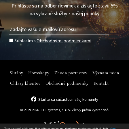
Prihláste sa na odber noviniek a získajte zľavu 5%
na vybrané služby z našej ponuky
Súhlasím s
Obchodnými podmienkami
Služby
Horoskopy
Zhoda partnerov
Význam mien
Ohlasy klientov
Obchodné podmienky
Kontakt
Staňte sa súčasťou našej komunity
© 2009-2026 ELET systems, s. r. o. Všetky práva vyhradené.
Toto webové sídlo používa súbory cookie na zlepšenie poskytovaných služieb.
Viac