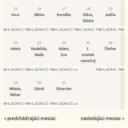
15
16
17
18
19
Ivica
Albína
Kornélia
Sláva,
Judita
D
Slávka
22
23
24
25
26
Adela
Nadežda,
Adam,
1.
Štefan
F
Naďa
Eva
sviatok
vianočný
29
30
31
Milada,
Dávid
Silvester
Nátan
« predchádzajúci mesiac
nasledujúci mesiac »