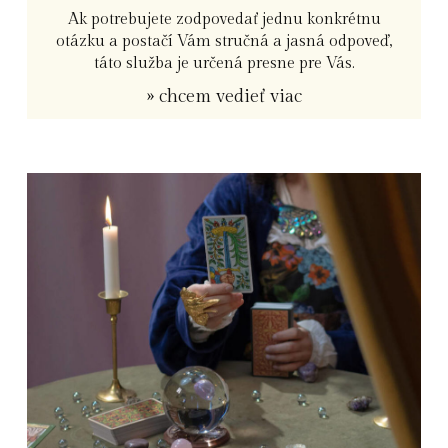
Ak potrebujete zodpovedať jednu konkrétnu
otázku a postačí Vám stručná a jasná odpoveď,
táto služba je určená presne pre Vás.
» chcem vedieť viac