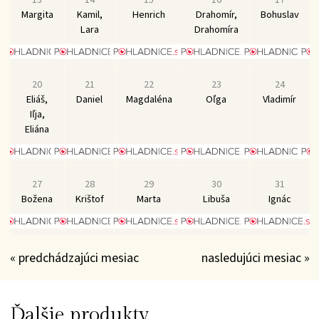
Margita
Kamil,
Henrich
Drahomír,
Bohuslav
Lara
Drahomíra
20
21
22
23
24
Eliáš,
Daniel
Magdaléna
Oľga
Vladimír
Iľja,
Eliána
27
28
29
30
31
Božena
Krištof
Marta
Libuša
Ignác
« predchádzajúci mesiac
nasledujúci mesiac »
Ďalšie produkty