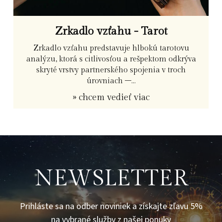
Zrkadlo vzťahu - Tarot
Zrkadlo vzťahu predstavuje hlbokú tarotovu
analýzu, ktorá s citlivosťou a rešpektom odkrýva
skryté vrstvy partnerského spojenia v troch
úrovniach –...
» chcem vedieť viac
NEWSLETTER
Prihláste sa na odber noviniek a získajte zľavu 5%
na vybrané služby z našej ponuky