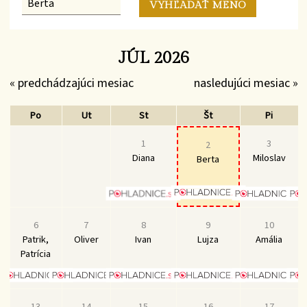
JÚL 2026
« predchádzajúci mesiac
nasledujúci mesiac »
Po
Ut
St
Št
Pi
1
3
2
Diana
Miloslav
Berta
6
7
8
9
10
Patrik,
Oliver
Ivan
Lujza
Amália
Patrícia
13
14
15
16
17