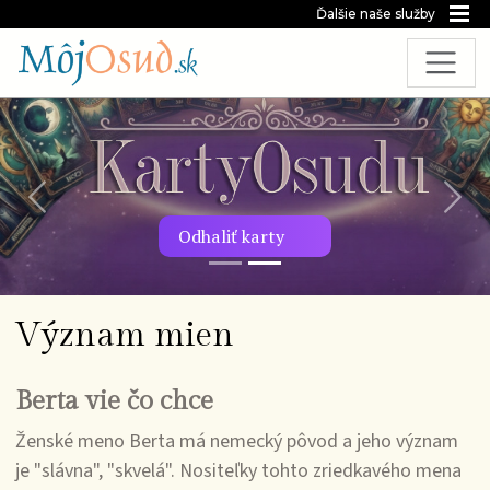
Ďalšie naše služby
Predchádzajúca snímka
Nasl
Odhaliť karty
Význam mien
Berta vie čo chce
Ženské meno Berta má nemecký pôvod a jeho význam
je "slávna", "skvelá". Nositeľky tohto zriedkavého mena