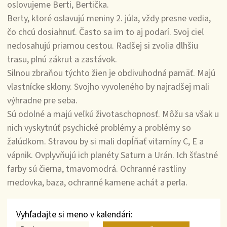
oslovujeme Berti, Bertička.
Berty, ktoré oslavujú meniny 2. júla, vždy presne vedia,
čo chcú dosiahnuť. Často sa im to aj podarí. Svoj cieľ
nedosahujú priamou cestou. Radšej si zvolia dlhšiu
trasu, plnú zákrut a zastávok.
Silnou zbraňou týchto žien je obdivuhodná pamäť. Majú
vlastnícke sklony. Svojho vyvoleného by najradšej mali
výhradne pre seba.
Sú odolné a majú veľkú životaschopnosť. Môžu sa však u
nich vyskytnúť psychické problémy a problémy so
žalúdkom. Stravou by si mali dopĺňať vitamíny C, E a
vápnik. Ovplyvňujú ich planéty Saturn a Urán. Ich šťastné
farby sú čierna, tmavomodrá. Ochranné rastliny
medovka, baza, ochranné kamene achát a perla.
Vyhľadajte si meno v kalendári: