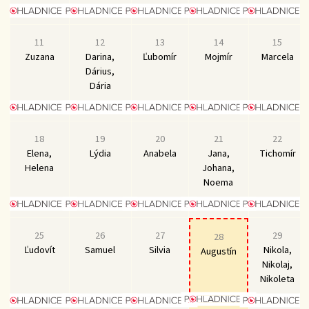
11
12
13
14
15
Zuzana
Darina,
Ľubomír
Mojmír
Marcela
Dárius,
Dária
18
19
20
21
22
Elena,
Lýdia
Anabela
Jana,
Tichomír
Helena
Johana,
Noema
25
26
27
29
28
Ľudovít
Samuel
Silvia
Nikola,
Augustín
Nikolaj,
Nikoleta