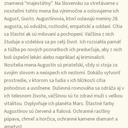
znamená "majestátny". Na Slovensku sa stretávame s
nositeľmi tohto mena iba výnimočne a oslovujeme ich
August, Gusto. Augustínovia, ktorí oslavujú meniny 28.
augusta, sú odvážni, rozhodní, empatickí a oddaní. Cítia
sa šťastní ak sú milovaní a pochopení. Väčšina z nich
študuje a vzdeláva sa po celý život. Ich rozsiahla pamäť
a túžba po nových poznatkoch ich predurčuje, aby z nich
boli úspešní lekári alebo napríklad aj kriminalisti.
Nositelia mena Augustín sú priateľskí, vždy si stoja za
svojím slovom a neúspech ich nezlomí. Dokážu vytvoriť
prostredie, v ktorom sa ľudia v ich blízkosti cítia
pohodovo a uvoľnene. Duševná rovnováha sa odráža aj v
ich telesnom živote, väčšinou sú to zdraví muži s veľkou
vitalitou. Ovplyvňuje ich planéta Mars. Šťastné farby
Augustínov sú červená a fialová. Ochranné rastliny
púpava, chmeľ a horčica, ochranné kamene diamant a
ametyst.