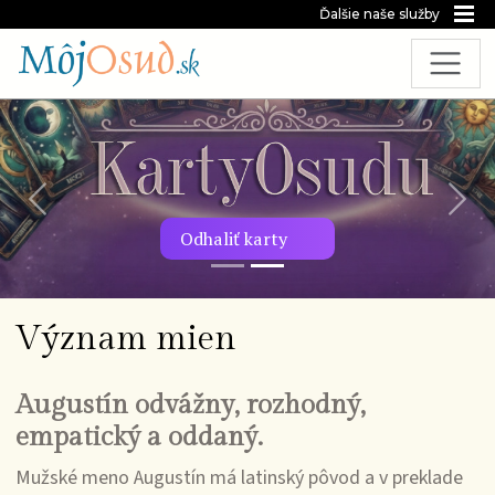
Ďalšie naše služby
Predchádzajúca snímka
Nasl
Odhaliť karty
Význam mien
Augustín odvážny, rozhodný,
empatický a oddaný.
Mužské meno Augustín má latinský pôvod a v preklade