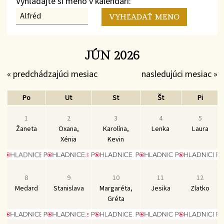
Vyhľadajte si meno v kalendári:
JÚN 2026
« predchádzajúci mesiac
nasledujúci mesiac »
Po
Ut
St
Št
Pi
1
2
3
4
5
Žaneta
Oxana,
Karolína,
Lenka
Laura
Xénia
Kevin
8
9
10
11
12
Medard
Stanislava
Margaréta,
Jesika
Zlatko
Gréta