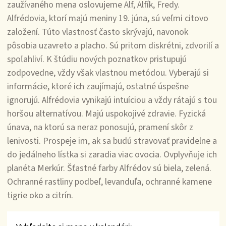
zaužívaného mena oslovujeme Alf, Alfík, Fredy.
Alfrédovia, ktorí majú meniny 19. júna, sú veľmi citovo
založení. Túto vlastnosť často skrývajú, navonok
pôsobia uzavreto a placho. Sú pritom diskrétni, zdvorilí a
spoľahliví. K štúdiu nových poznatkov pristupujú
zodpovedne, vždy však vlastnou metódou. Vyberajú si
informácie, ktoré ich zaujímajú, ostatné úspešne
ignorujú. Alfrédovia vynikajú intuíciou a vždy rátajú s tou
horšou alternatívou. Majú uspokojivé zdravie. Fyzická
únava, na ktorú sa neraz ponosujú, pramení skôr z
lenivosti. Prospeje im, ak sa budú stravovať pravidelne a
do jedálneho lístka si zaradia viac ovocia. Ovplyvňuje ich
planéta Merkúr. Šťastné farby Alfrédov sú biela, zelená.
Ochranné rastliny podbeľ, levanduľa, ochranné kamene
tigrie oko a citrín.