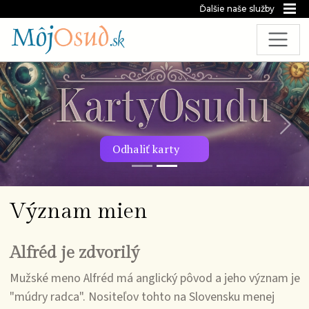
Ďalšie naše služby
Predchádzajúca snímka
Nasl
Odhaliť karty
Význam mien
Alfréd je zdvorilý
Mužské meno Alfréd má anglický pôvod a jeho význam je
"múdry radca". Nositeľov tohto na Slovensku menej