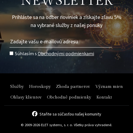
NEWSLETTER
Prihláste sa na odber noviniek a získajte zľavu 5%
na vybrané služby z našej ponuky
Súhlasím s
Obchodnými podmienkami
Služby
Horoskopy
Zhoda partnerov
Význam mien
Ohlasy klientov
Obchodné podmienky
Kontakt
Staňte sa súčasťou našej komunity
© 2009-2026 ELET systems, s. r. o. Všetky práva vyhradené.