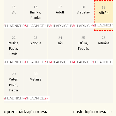
15
16
17
18
19
Vít
Bianka,
Adolf
Vratislav
Alfréd
Blanka
22
23
24
25
26
Paulína,
Sidónia
Ján
Olívia,
Adriána
Paula,
Tadeáš
Pavla
29
30
Peter,
Melánia
Pavol,
Petra
« predchádzajúci mesiac
nasledujúci mesiac »