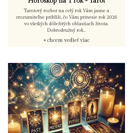
Horoskop na 1 rok - Tarot
Tarotový rozbor na celý rok Vám jasne a
zrozumiteľne priblíži, čo Vám prinesie rok 2026
vo všetkých dôležitých oblastiach života.
Dobrodružný rok...
» chcem vedieť viac