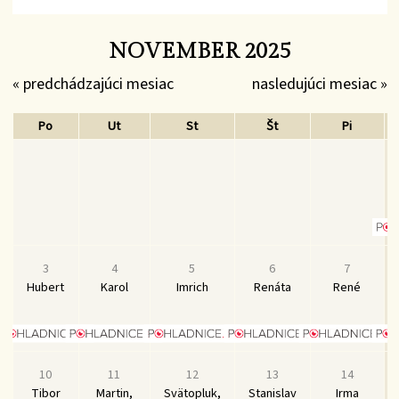
NOVEMBER 2025
« predchádzajúci mesiac
nasledujúci mesiac »
Po
Ut
St
Št
Pi
3
4
5
6
7
Hubert
Karol
Imrich
Renáta
René
10
11
12
13
14
Tibor
Martin,
Svätopluk,
Stanislav
Irma