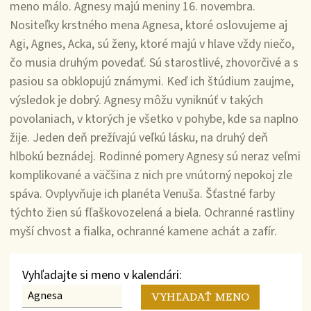
meno málo. Agnesy majú meniny 16. novembra.
Nositeľky krstného mena Agnesa, ktoré oslovujeme aj
Agi, Agnes, Acka, sú ženy, ktoré majú v hlave vždy niečo,
čo musia druhým povedať. Sú starostlivé, zhovorčivé a s
pasiou sa obklopujú známymi. Keď ich štúdium zaujme,
výsledok je dobrý. Agnesy môžu vyniknúť v takých
povolaniach, v ktorých je všetko v pohybe, kde sa naplno
žije. Jeden deň prežívajú veľkú lásku, na druhý deň
hlbokú beznádej. Rodinné pomery Agnesy sú neraz veľmi
komplikované a väčšina z nich pre vnútorný nepokoj zle
spáva. Ovplyvňuje ich planéta Venuša. Šťastné farby
týchto žien sú fľaškovozelená a biela. Ochranné rastliny
myší chvost a fialka, ochranné kamene achát a zafír.
Vyhľadajte si meno v kalendári: