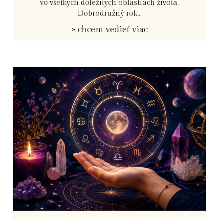
vo všetkých dôležitých oblastiach života.
Dobrodružný rok...
» chcem vedieť viac