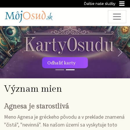
Ďalšie naše služby
Predchádzajúca snímka
Nasl
Odhaliť karty
Význam mien
Agnesa je starostlivá
Meno Agnesa je gréckeho pôvodu a v preklade znamená
"čistá", "nevinná". Na našom území sa vyskytuje toto