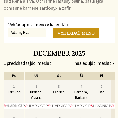
sú zelená a sivá. Ochranné rastliny palina, saturejka,
ochranné kamene sardónyx a zafír.
Vyhľadajte si meno v kalendári:
DECEMBER 2025
« predchádzajúci mesiac
nasledujúci mesiac »
Po
Ut
St
Št
Pi
1
2
3
4
5
Edmund
Bibiána,
Oldrich
Barbora,
Oto
M
Viviána
Barbara
N
8
9
10
11
12