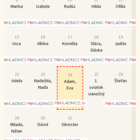
Marína
Izabela
Radúz
Hilda
Otília
15
16
17
18
19
Ivica
Albína
Kornélia
Sláva,
Judita
D
Slávka
22
23
25
26
24
Adela
Nadežda,
1.
Štefan
F
Adam,
Naďa
sviatok
Eva
vianočný
29
30
31
Milada,
Dávid
Silvester
Nátan