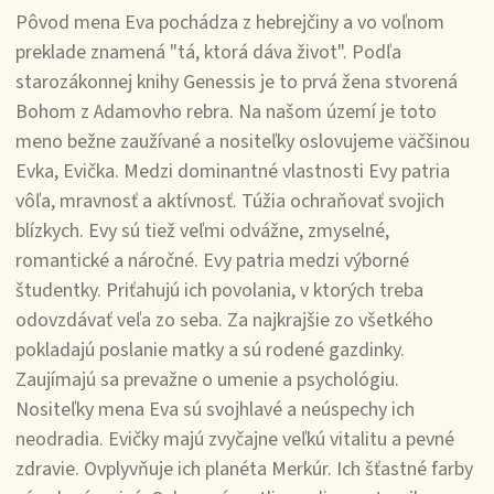
Pôvod mena Eva pochádza z hebrejčiny a vo voľnom
preklade znamená "tá, ktorá dáva život". Podľa
starozákonnej knihy Genessis je to prvá žena stvorená
Bohom z Adamovho rebra. Na našom území je toto
meno bežne zaužívané a nositeľky oslovujeme väčšinou
Evka, Evička. Medzi dominantné vlastnosti Evy patria
vôľa, mravnosť a aktívnosť. Túžia ochraňovať svojich
blízkych. Evy sú tiež veľmi odvážne, zmyselné,
romantické a náročné. Evy patria medzi výborné
študentky. Priťahujú ich povolania, v ktorých treba
odovzdávať veľa zo seba. Za najkrajšie zo všetkého
pokladajú poslanie matky a sú rodené gazdinky.
Zaujímajú sa prevažne o umenie a psychológiu.
Nositeľky mena Eva sú svojhlavé a neúspechy ich
neodradia. Evičky majú zvyčajne veľkú vitalitu a pevné
zdravie. Ovplyvňuje ich planéta Merkúr. Ich šťastné farby