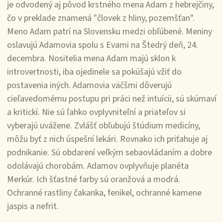
je odvodený aj pôvod krstného mena Adam z hebrejčiny,
čo v preklade znamená "človek z hliny, pozemšťan".
Meno Adam patrí na Slovensku medzi obľúbené. Meniny
oslavujú Adamovia spolu s Evami na Štedrý deň, 24.
decembra. Nositelia mena Adam majú sklon k
introvertnosti, iba ojedinele sa pokúšajú vžiť do
postavenia iných. Adamovia väčšmi dôverujú
cieľavedomému postupu pri práci než intuícii, sú skúmaví
a kritickí. Nie sú ľahko ovplyvniteľní a priateľov si
vyberajú uvážene. Zvlášť obľubujú štúdium medicíny,
môžu byť z nich úspešní lekári. Rovnako ich priťahuje aj
podnikanie. Sú obdarení veľkým sebaovládaním a dobre
odolávajú chorobám. Adamov ovplyvňuje planéta
Merkúr. Ich šťastné farby sú oranžová a modrá.
Ochranné rastliny čakanka, fenikel, ochranné kamene
jaspis a nefrit.