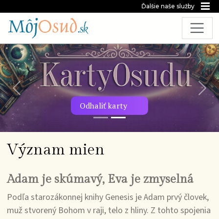
Ďalšie naše služby
Predchádzajúca snímka
Nasl
Odhaliť karty
Význam mien
Adam je skúmavý, Eva je zmyselná
Podľa starozákonnej knihy Genesis je Adam prvý človek,
muž stvorený Bohom v raji, telo z hliny. Z tohto spojenia