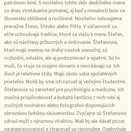
patrónom koní. S nositeľmi tohto skôr dedičného mena
sa dnes stretávame pomenej, aj keď v minulosti bolo na
Slovensku obľúbené a rozšírené. Nositeľov oslovujeme
prevažne Števo, Števko alebo Pišta. V súčasnosti sa
ešte uchovávajú tradície, ktoré sa viažu k menu Štefan,
ako sú návštevy príbuzných a vinšovanie. Štefanovia,
ktorí majú meniny na druhý sviatok vianočný, sú
rozhodní, odvážni, ale aj podozrievaví a opatrní. Sú to
muži, čo stoja za svojimi slovami a nevzdávajú sa. Ich
život je relatívne stály. Majú okolo seba spoľahlivých
priateľov. Mohli by sme ich nazvať aj večnými študentmi.
Štefanovia sú zanietení pre psychológiu a medicínu. Ich
značná prispôsobivosť a bohatá fantázia z nich robí aj
zručných novinárov alebo fotografov disponujúcich
obrovskou ľudskou skúsenosťou. Zvyčajne sú Štefanovia
zdraví muži s výraznou vitalitou. Mali by ale dávať pozor
na prepracovanosť a stravovať sa racionálne. Ovplyvňuje