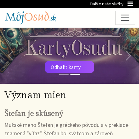
Ďalšie naše služby
Predchádzajúca snímka
Nasl
Odhaliť karty
Význam mien
Štefan je skúsený
Mužské meno Štefan je gréckeho pôvodu a v preklade
znamená "víťaz". Štefan bol svätcom a zároveň