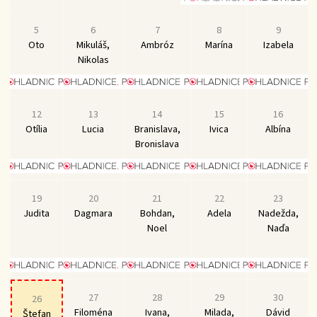
5
6
7
8
9
Oto
Mikuláš,
Ambróz
Marína
Izabela
Nikolas
12
13
14
15
16
Otília
Lucia
Branislava,
Ivica
Albína
Bronislava
19
20
21
22
23
Judita
Dagmara
Bohdan,
Adela
Nadežda,
Noel
Naďa
27
28
29
30
26
Filoména
Ivana,
Milada,
Dávid
Štefan