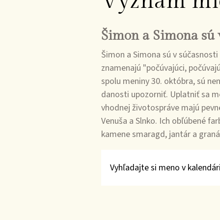
Význam mi
Šimon a Simona sú 
Šimon a Simona sú v súčasnosti 
znamenajú "počúvajúci, počúvajú
spolu meniny 30. októbra, sú nen
danosti upozorniť. Uplatniť sa m
vhodnej životospráve majú pevn
Venuša a Slnko. Ich obľúbené far
kamene smaragd, jantár a graná
Vyhľadajte si meno v kalendári