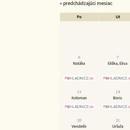
« predchádzajúci mesiac
Po
Ut
6
7
Natália
Eliška, Elisa
13
14
Koloman
Boris
20
21
Vendelín
Uršuľa