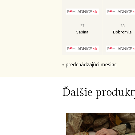
27
28
Sabína
Dobromila
« predchádzajúci mesiac
Ďalšie produkt