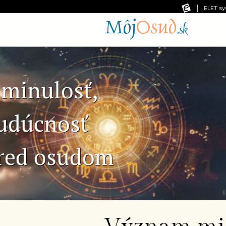
ELET sy
Predchádzajúca snímka
Č
Ne
pr
od