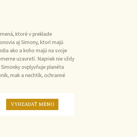
mená, ktoré v preklade
novia aj Simony, ktorí majú
vedia ako a koho majú na svoje
omerne uzavretí. Napriek nie vždy
 Simonky ovplyvňuje planéta
vník, mak a nechtík, ochranné