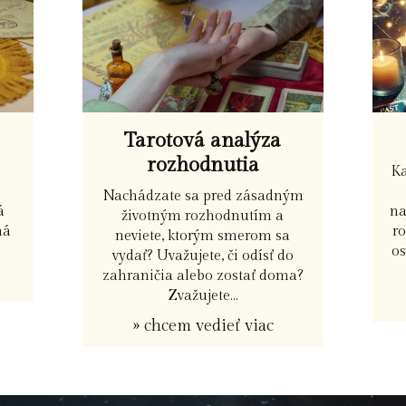
Tarotová analýza
rozhodnutia
K
Nachádzate sa pred zásadným
na
á
životným rozhodnutím a
r
ná
neviete, ktorým smerom sa
os
vydať? Uvažujete, či odísť do
zahraničia alebo zostať doma?
Zvažujete...
» chcem vedieť viac