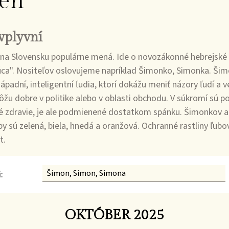
en
vplyvní
na Slovensku populárne mená. Ide o novozákonné hebrejské 
ca". Nositeľov oslovujeme napríklad Šimonko, Simonka. Šimo
ápadní, inteligentní ľudia, ktorí dokážu meniť názory ľudí a 
ôžu dobre v politike alebo v oblasti obchodu. V súkromí sú p
é zdravie, je ale podmienené dostatkom spánku. Šimonkov a
by sú zelená, biela, hnedá a oranžová. Ochranné rastliny ľubo
t.
:
OKTÓBER 2025