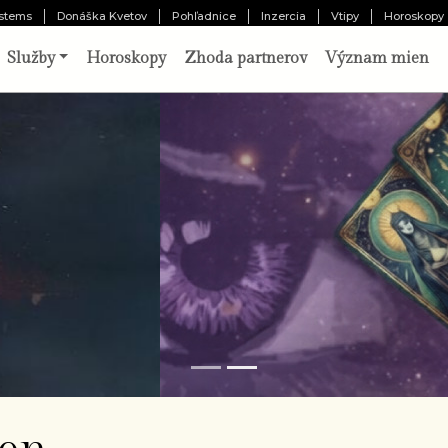
stems
Donáška Kvetov
Pohľadnice
Inzercia
Vtipy
Horoskopy
Služby
Horoskopy
Zhoda partnerov
Význam mien
o vám pripravil osud?
Odhaliť 
chajte tri karty prehovoriť o vašej minulosti,
ítomnosti a budúcnosti. Výklad pripravený
borníkom.