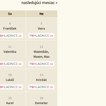
nasledujúci mesiac »
So
Ne
4
5
František
Viera
11
12
Valentína
Maximilián,
Maxim, Max
18
19
Lukáš
Kristián
25
26
Aurel
Demeter