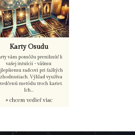
Karty Osudu
arty vám pomôžu preniknúť k
vašej intuícii - vášmu
jlepšiemu radcovi pri ťažkých
ozhodnutiach. Výklad využíva
vedčenú metódu troch kariet.
Ich...
» chcem vedieť viac