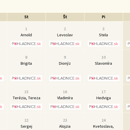
St
Št
Pi
1
2
3
Arnold
Levoslav
Stela
8
9
10
Brigita
Dionýz
Slavomíra
15
16
17
Terézia, Tereza
Vladimíra
Hedviga
22
23
24
Sergej
Alojzia
Kvetoslava,